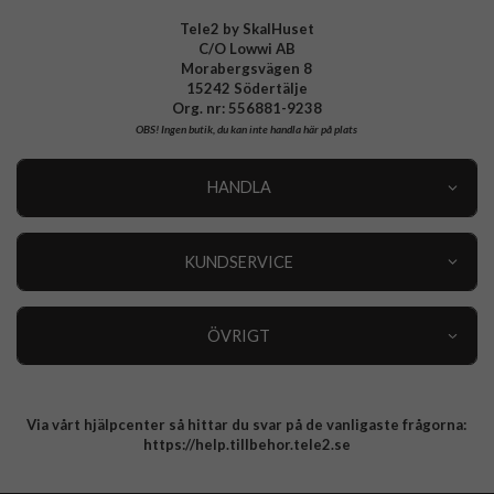
Tele2 by SkalHuset
C/O Lowwi AB
Morabergsvägen 8
15242 Södertälje
Org. nr: 556881-9238
OBS!
Ingen butik, du kan inte handla här på plats
HANDLA
Outlet
Nyheter
KUNDSERVICE
Varumärken
Kundservice
Specialkategorier
90 dagars öppet köp
ÖVRIGT
Köpevillkor
Om oss
Retur
Om cookies
Via vårt hjälpcenter så hittar du svar på de vanligaste frågorna:
Integritetspolicy
https://help.tillbehor.tele2.se