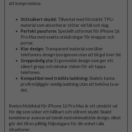
att kompromissa.
Stötsäkert skydd:
Tillverkat med förstärkt TPU-
material som absorberar stötar vid fall och slag.
Perfekt passform:
Speciellt utformat för iPhone 16
Pro Max med exakta utskärningar för knappar och
portar.
Klar design:
Transparent material som låter
telefonens design lysa igenom utan att bli gul över tid.
Greppvänlig yta:
Ergonomisk design som ger ett
säkert grepp och minskar risken för att tappa
telefonen.
Kompatibel med trådlös laddning:
Skalets tunna
profil möjliggör smidig laddning utan att behöva ta av
det.
Rvelon Mobilskal för iPhone 16 Pro Max är ett utmärkt val
för dig som söker ett hållbart och stilrent skydd. Skalet
kombinerar avancerad teknik med minimalistisk design, vilket
gör det till en pålitlig följeslagare för din enhet i alla
situationer.