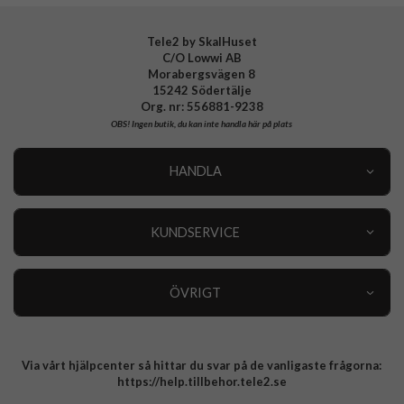
Tele2 by SkalHuset
C/O Lowwi AB
Morabergsvägen 8
15242 Södertälje
Org. nr: 556881-9238
OBS!
Ingen butik, du kan inte handla här på plats
HANDLA
Outlet
Nyheter
KUNDSERVICE
Varumärken
Kundservice
Specialkategorier
90 dagars öppet köp
ÖVRIGT
Köpevillkor
Om oss
Retur
Om cookies
Via vårt hjälpcenter så hittar du svar på de vanligaste frågorna:
Integritetspolicy
https://help.tillbehor.tele2.se