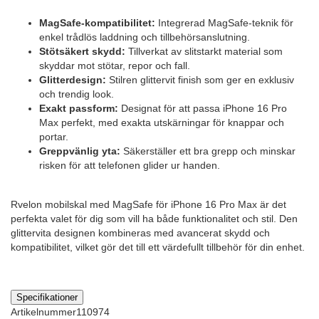
MagSafe-kompatibilitet:
Integrerad MagSafe-teknik för
enkel trådlös laddning och tillbehörsanslutning.
Stötsäkert skydd:
Tillverkat av slitstarkt material som
skyddar mot stötar, repor och fall.
Glitterdesign:
Stilren glittervit finish som ger en exklusiv
och trendig look.
Exakt passform:
Designat för att passa iPhone 16 Pro
Max perfekt, med exakta utskärningar för knappar och
portar.
Greppvänlig yta:
Säkerställer ett bra grepp och minskar
risken för att telefonen glider ur handen.
Rvelon mobilskal med MagSafe för iPhone 16 Pro Max är det
perfekta valet för dig som vill ha både funktionalitet och stil. Den
glittervita designen kombineras med avancerat skydd och
kompatibilitet, vilket gör det till ett värdefullt tillbehör för din enhet.
Specifikationer
Artikelnummer
110974