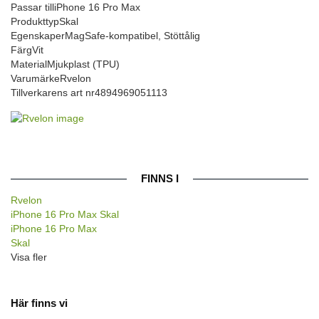
Passar till
iPhone 16 Pro Max
Produkttyp
Skal
Egenskaper
MagSafe-kompatibel, Stöttålig
Färg
Vit
Material
Mjukplast (TPU)
Varumärke
Rvelon
Tillverkarens art nr
4894969051113
FINNS I
Rvelon
iPhone 16 Pro Max Skal
iPhone 16 Pro Max
Skal
Visa fler
Här finns vi