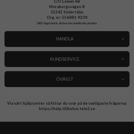
C/O Lowwi AB
Morabergsvägen 8
15242 Södertälje
Org. nr: 556881-9238
OBS!
Ingen butik, du kan inte handla här på plats
HANDLA
Outlet
Nyheter
KUNDSERVICE
Varumärken
Kundservice
Specialkategorier
90 dagars öppet köp
ÖVRIGT
Köpevillkor
Om oss
Retur
Om cookies
Via vårt hjälpcenter så hittar du svar på de vanligaste frågorna:
Integritetspolicy
https://help.tillbehor.tele2.se