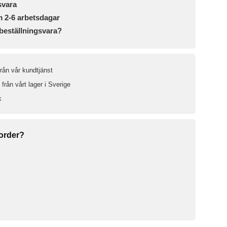
svara
m 2-6 arbetsdagar
beställningsvara?
från vår kundtjänst
från vårt lager i Sverige
k
 order?