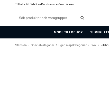
Tillbaka till Tele2.se
Kundservice
Varumärken
MOBILTILLBEHÖR
SURFPLAT
Startsida
/
Specialkategorier
/
Egenskapskategorier
/
Skal
/
- iPho