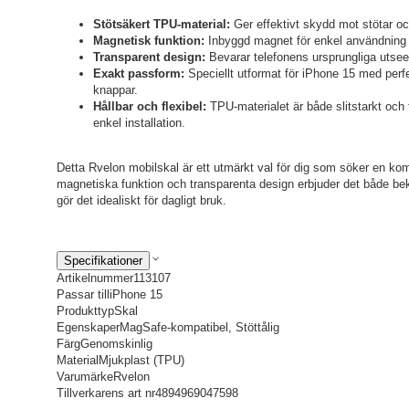
Stötsäkert TPU-material:
Ger effektivt skydd mot stötar oc
Magnetisk funktion:
Inbyggd magnet för enkel användning 
Transparent design:
Bevarar telefonens ursprungliga utseen
Exakt passform:
Speciellt utformat för iPhone 15 med perfek
knappar.
Hållbar och flexibel:
TPU-materialet är både slitstarkt och f
enkel installation.
Detta Rvelon mobilskal är ett utmärkt val för dig som söker en kom
magnetiska funktion och transparenta design erbjuder det både bek
gör det idealiskt för dagligt bruk.
Specifikationer
Artikelnummer
113107
Passar till
iPhone 15
Produkttyp
Skal
Egenskaper
MagSafe-kompatibel, Stöttålig
Färg
Genomskinlig
Material
Mjukplast (TPU)
Varumärke
Rvelon
Tillverkarens art nr
4894969047598