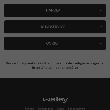
HANDLA
Outlet
Nyheter
KUNDSERVICE
Varumärken
Kundservice
Specialkategorier
90 dagars öppet köp
ÖVRIGT
Köpevillkor
Om oss
Retur
Om cookies
Via vårt hjälpcenter så hittar du svar på de vanligaste frågorna:
Integritetspolicy
https://help.tillbehor.tele2.se