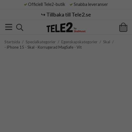
Officiell Tele2-butik
Snabba leveranser
↪️ Tillbaka till Tele2.se
Startsida
/
Specialkategorier
/
Egenskapskategorier
/
Skal
/
- iPhone 15 - Skal - Korrugerad MagSafe - Vit