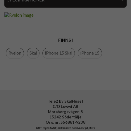
Artikelnummer
113096
Passar till
iPhone 15
Produkttyp
Skal
FINNS I
Egenskaper
MagSafe-kompatibel, Stöttålig
Rvelon
Skal
iPhone 15 Skal
iPhone 15
Färg
Vit
Material
Mjukplast (TPU)
Varumärke
Rvelon
Tillverkarens art nr
4894969030439
Tele2 by SkalHuset
C/O Lowwi AB
Morabergsvägen 8
15242 Södertälje
Org. nr: 556881-9238
OBS!
Ingen butik, du kan inte handla här på plats