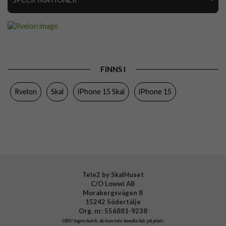
Artikelnummer
113104
Passar till
iPhone 15
Produkttyp
Skal
FINNS I
Egenskaper
MagSafe-kompatibel, Stöttålig
Rvelon
Skal
iPhone 15 Skal
iPhone 15
Färg
Orange
Material
Mjukplast (TPU)
Varumärke
Rvelon
Tillverkarens art nr
4894969048069
Tele2 by SkalHuset
C/O Lowwi AB
Morabergsvägen 8
15242 Södertälje
Org. nr: 556881-9238
OBS!
Ingen butik, du kan inte handla här på plats