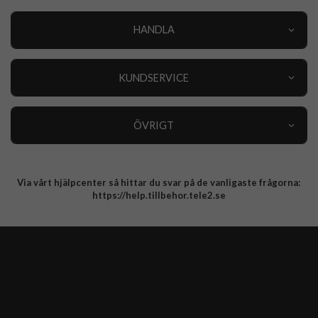
HANDLA
Outlet
Nyheter
KUNDSERVICE
Varumärken
Kundservice
Specialkategorier
90 dagars öppet köp
ÖVRIGT
Köpevillkor
Om oss
Retur
Om cookies
Via vårt hjälpcenter så hittar du svar på de vanligaste frågorna:
Integritetspolicy
https://help.tillbehor.tele2.se