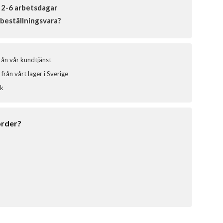
 2-6 arbetsdagar
beställningsvara?
från vår kundtjänst
från vårt lager i Sverige
ik
order?