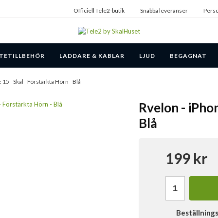
Officiell Tele2-butik
Snabba leveranser
Perso
TETILLBEHÖR
LADDARE & KABLAR
LJUD
BEGAGNAT
 15 - Skal - Förstärkta Hörn - Blå
Rvelon - iPhon
Blå
199 kr
Beställning