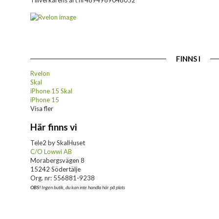
Tillverkarens art nr
4894969048052
FINNS I
Rvelon
Skal
iPhone 15 Skal
iPhone 15
Visa fler
Här finns vi
Tele2 by SkalHuset
C/O Lowwi AB
Morabergsvägen 8
15242 Södertälje
Org. nr: 556881-9238
OBS!
Ingen butik, du kan inte handla här på plats