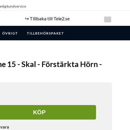
nlig kundservice
↪️ Tillbaka till Tele2.se
ÖVRIGT
TILLBEHÖRSPAKET
e 15 - Skal - Förstärkta Hörn -
KÖP
svara