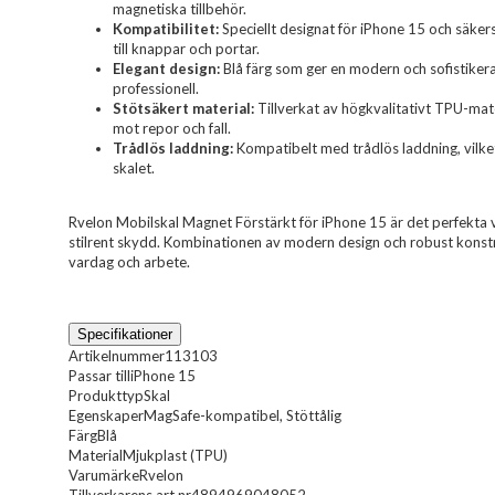
magnetiska tillbehör.
Kompatibilitet:
Speciellt designat för iPhone 15 och säker
till knappar och portar.
Elegant design:
Blå färg som ger en modern och sofistikera
professionell.
Stötsäkert material:
Tillverkat av högkvalitativt TPU-mat
mot repor och fall.
Trådlös laddning:
Kompatibelt med trådlös laddning, vilket
skalet.
Rvelon Mobilskal Magnet Förstärkt för iPhone 15 är det perfekta va
stilrent skydd. Kombinationen av modern design och robust konstru
vardag och arbete.
Specifikationer
Artikelnummer
113103
Passar till
iPhone 15
Produkttyp
Skal
Egenskaper
MagSafe-kompatibel, Stöttålig
Färg
Blå
Material
Mjukplast (TPU)
Varumärke
Rvelon