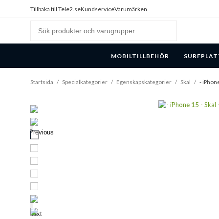
Tillbaka till Tele2.se
Kundservice
Varumärken
MOBILTILLBEHÖR
SURFPLAT
Startsida
/
Specialkategorier
/
Egenskapskategorier
/
Skal
/
- iPhone
Previous
Next