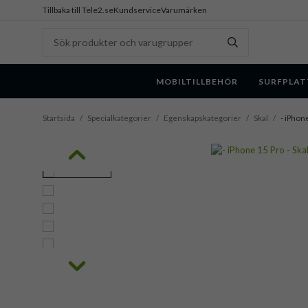
Tillbaka till Tele2.se
Kundservice
Varumärken
MOBILTILLBEHÖR
SURFPLAT
Startsida
/
Specialkategorier
/
Egenskapskategorier
/
Skal
/
- iPhone