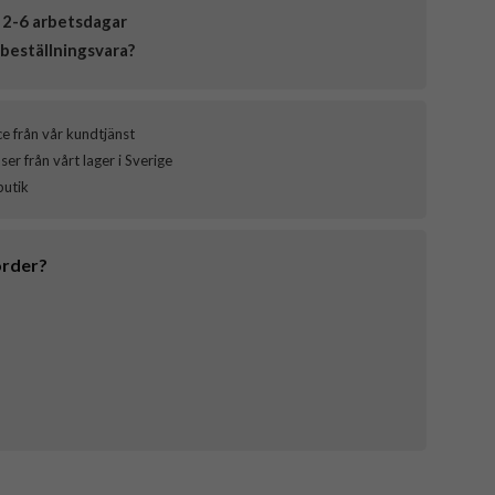
 2-6 arbetsdagar
beställningsvara?
ce från vår kundtjänst
er från vårt lager i Sverige
butik
order?