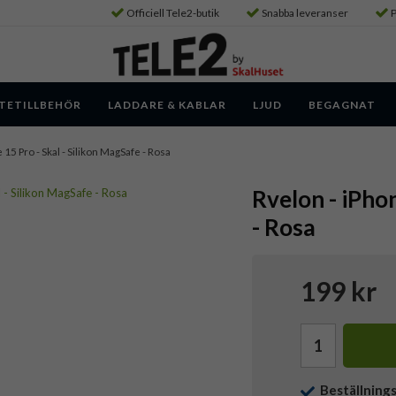
Officiell Tele2-butik
Snabba leveranser
P
TETILLBEHÖR
LADDARE & KABLAR
LJUD
BEGAGNAT
 15 Pro - Skal - Silikon MagSafe - Rosa
Rvelon - iPhon
- Rosa
199 kr
Beställning