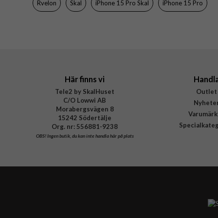
Rvelon
Skal
iPhone 15 Pro Skal
iPhone 15 Pro
Material
Varumärke
Tillverkarens art nr
Här finns vi
Handl
Tele2 by SkalHuset
Outlet
C/O Lowwi AB
Nyhete
Morabergsvägen 8
Varumärk
15242 Södertälje
Specialkate
Org. nr: 556881-9238
OBS!
Ingen butik, du kan inte handla här på plats