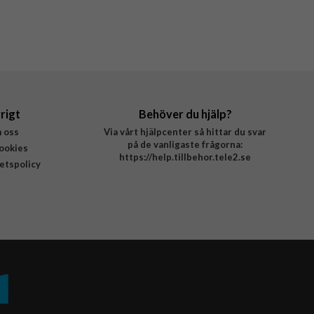
rigt
Behöver du hjälp?
 oss
Via vårt hjälpcenter så hittar du svar
på de vanligaste frågorna:
ookies
https://help.tillbehor.tele2.se
tetspolicy