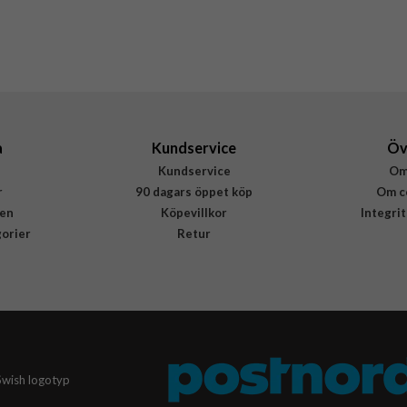
Silikon
Rvelon
4895225851423
a
Kundservice
Öv
Kundservice
Om
r
90 dagars öppet köp
Om c
en
Köpevillkor
Integri
gorier
Retur