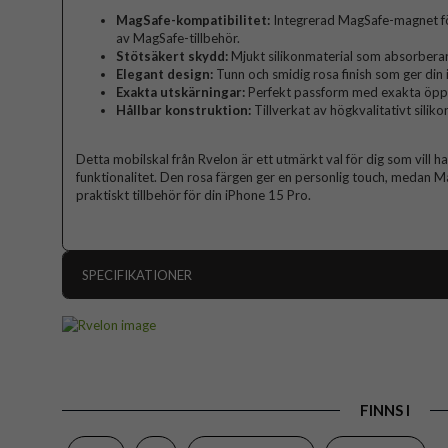
MagSafe-kompatibilitet:
Integrerad MagSafe-magnet fö
av MagSafe-tillbehör.
Stötsäkert skydd:
Mjukt silikonmaterial som absorberar
Elegant design:
Tunn och smidig rosa finish som ger din 
Exakta utskärningar:
Perfekt passform med exakta öppn
Hållbar konstruktion:
Tillverkat av högkvalitativt siliko
Detta mobilskal från Rvelon är ett utmärkt val för dig som vill h
funktionalitet. Den rosa färgen ger en personlig touch, medan Ma
praktiskt tillbehör för din iPhone 15 Pro.
SPECIFIKATIONER
Artikelnummer
Passar till
Produkttyp
FINNS I
Egenskaper
Färg