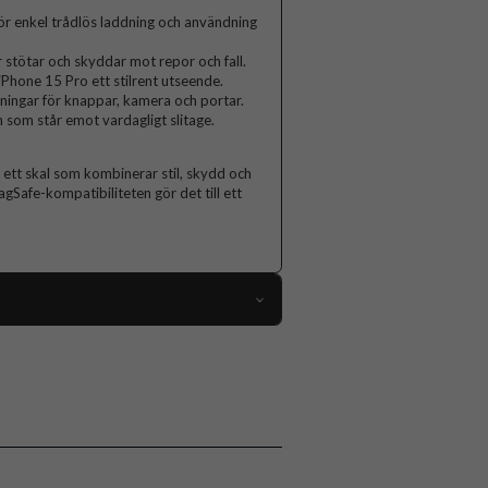
r enkel trådlös laddning och användning
 stötar och skyddar mot repor och fall.
iPhone 15 Pro ett stilrent utseende.
ingar för knappar, kamera och portar.
n som står emot vardagligt slitage.
a ett skal som kombinerar stil, skydd och
gSafe-kompatibiliteten gör det till ett
112702
iPhone 15 Pro
Skal
Greppvänlig, MagSafe-kompatibel
Rosa