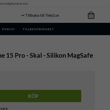
ersonlig kundservice
↪️ Tillbaka till Tele2.se
ÖVRIGT
TILLBEHÖRSPAKET
e 15 Pro - Skal - Silikon MagSafe
KÖP
svara