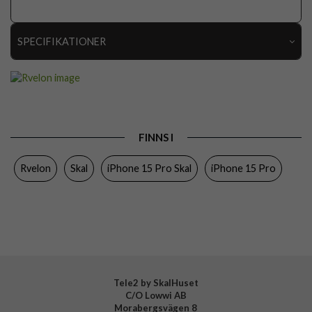
SPECIFIKATIONER
Artikelnummer
112705
Passar till
iPhone 15 Pro
Produkttyp
Skal
FINNS I
Egenskaper
Greppvänlig, MagSafe-kompatibel
Rvelon
Skal
iPhone 15 Pro Skal
iPhone 15 Pro
Färg
Gul
Material
Silikon
Varumärke
Rvelon
Tillverkarens art nr
4895225851447
Tele2 by SkalHuset
C/O Lowwi AB
Morabergsvägen 8