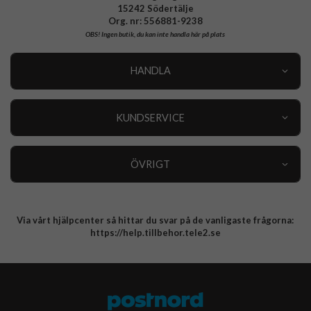
15242 Södertälje
Org. nr: 556881-9238
OBS!
Ingen butik, du kan inte handla här på plats
HANDLA
Outlet
Nyheter
KUNDSERVICE
Varumärken
Kundservice
Specialkategorier
90 dagars öppet köp
ÖVRIGT
Köpevillkor
Om oss
Retur
Om cookies
Via vårt hjälpcenter så hittar du svar på de vanligaste frågorna:
Integritetspolicy
https://help.tillbehor.tele2.se