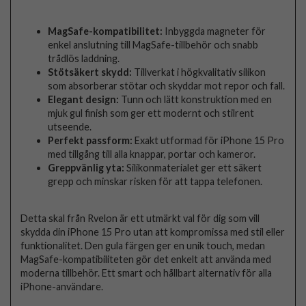
MagSafe-kompatibilitet:
Inbyggda magneter för
enkel anslutning till MagSafe-tillbehör och snabb
trådlös laddning.
Stötsäkert skydd:
Tillverkat i högkvalitativ silikon
som absorberar stötar och skyddar mot repor och fall.
Elegant design:
Tunn och lätt konstruktion med en
mjuk gul finish som ger ett modernt och stilrent
utseende.
Perfekt passform:
Exakt utformad för iPhone 15 Pro
med tillgång till alla knappar, portar och kameror.
Greppvänlig yta:
Silikonmaterialet ger ett säkert
grepp och minskar risken för att tappa telefonen.
Detta skal från Rvelon är ett utmärkt val för dig som vill
skydda din iPhone 15 Pro utan att kompromissa med stil eller
funktionalitet. Den gula färgen ger en unik touch, medan
MagSafe-kompatibiliteten gör det enkelt att använda med
moderna tillbehör. Ett smart och hållbart alternativ för alla
iPhone-användare.