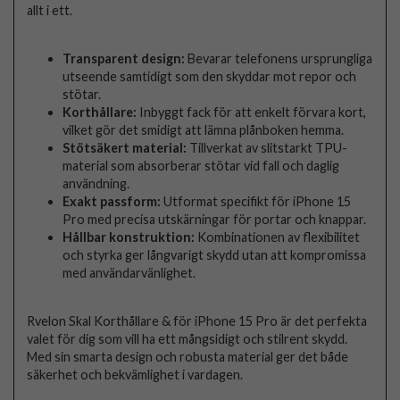
allt i ett.
Transparent design:
Bevarar telefonens ursprungliga
utseende samtidigt som den skyddar mot repor och
stötar.
Korthållare:
Inbyggt fack för att enkelt förvara kort,
vilket gör det smidigt att lämna plånboken hemma.
Stötsäkert material:
Tillverkat av slitstarkt TPU-
material som absorberar stötar vid fall och daglig
användning.
Exakt passform:
Utformat specifikt för iPhone 15
Pro med precisa utskärningar för portar och knappar.
Hållbar konstruktion:
Kombinationen av flexibilitet
och styrka ger långvarigt skydd utan att kompromissa
med användarvänlighet.
Rvelon Skal Korthållare & för iPhone 15 Pro är det perfekta
valet för dig som vill ha ett mångsidigt och stilrent skydd.
Med sin smarta design och robusta material ger det både
säkerhet och bekvämlighet i vardagen.