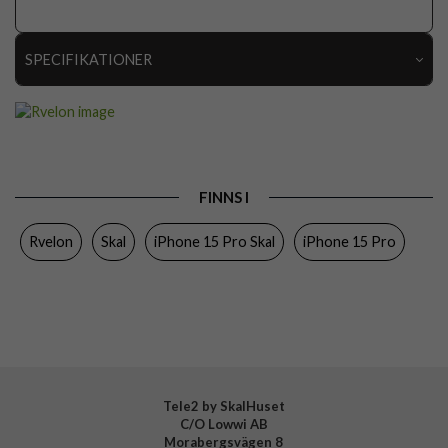
SPECIFIKATIONER
Artikelnummer
112778
Passar till
iPhone 15 Pro
Produkttyp
Skal
FINNS I
Egenskaper
Kortfack
Rvelon
Skal
iPhone 15 Pro Skal
iPhone 15 Pro
Färg
Genomskinlig
Material
Mjukplast (TPU)
Varumärke
Rvelon
Tillverkarens art nr
4894969001903
Tele2 by SkalHuset
C/O Lowwi AB
Morabergsvägen 8