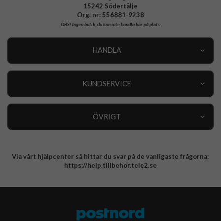
15242 Södertälje
Org. nr: 556881-9238
OBS!
Ingen butik, du kan inte handla här på plats
HANDLA
Outlet
Nyheter
KUNDSERVICE
Varumärken
Kundservice
Specialkategorier
90 dagars öppet köp
ÖVRIGT
Köpevillkor
Om oss
Retur
Om cookies
Via vårt hjälpcenter så hittar du svar på de vanligaste frågorna:
Integritetspolicy
https://help.tillbehor.tele2.se