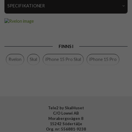
SPECIFIKATIONER
Artikelnummer
112868
Passar till
iPhone 15 Pro
Produkttyp
Skal
FINNS I
Egenskaper
MagSafe-kompatibel
Rvelon
Skal
iPhone 15 Pro Skal
iPhone 15 Pro
Färg
Grå
Material
Mjukplast (TPU)
Varumärke
Rvelon
Tillverkarens art nr
4894969030378
Tele2 by SkalHuset
C/O Lowwi AB
Morabergsvägen 8
15242 Södertälje
Org. nr: 556881-9238