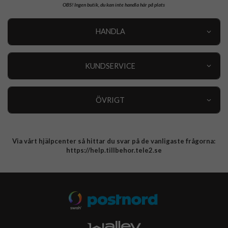
OBS!
Ingen butik, du kan inte handla här på plats
HANDLA
Outlet
Nyheter
KUNDSERVICE
Varumärken
Kundservice
Specialkategorier
90 dagars öppet köp
ÖVRIGT
Köpevillkor
Om oss
Retur
Om cookies
Via vårt hjälpcenter så hittar du svar på de vanligaste frågorna:
Integritetspolicy
https://help.tillbehor.tele2.se