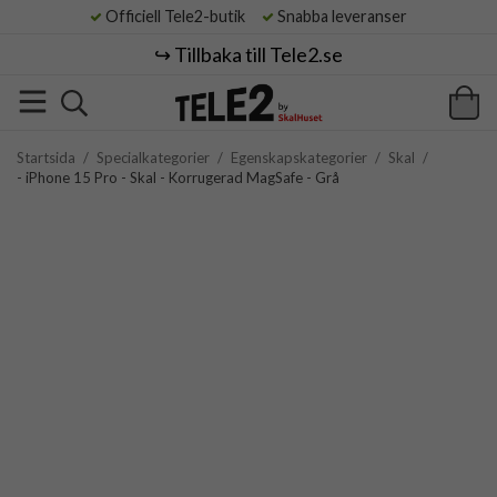
Officiell Tele2-butik
Snabba leveranser
↪️ Tillbaka till Tele2.se
Startsida
/
Specialkategorier
/
Egenskapskategorier
/
Skal
/
- iPhone 15 Pro - Skal - Korrugerad MagSafe - Grå