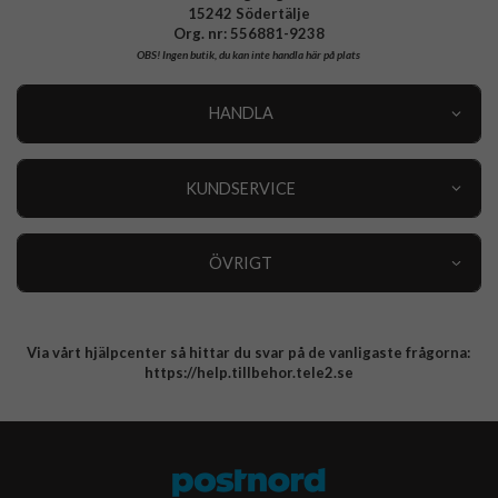
15242 Södertälje
Org. nr: 556881-9238
OBS!
Ingen butik, du kan inte handla här på plats
HANDLA
Outlet
Nyheter
KUNDSERVICE
Varumärken
Kundservice
Specialkategorier
90 dagars öppet köp
ÖVRIGT
Köpevillkor
Om oss
Retur
Om cookies
Via vårt hjälpcenter så hittar du svar på de vanligaste frågorna:
Integritetspolicy
https://help.tillbehor.tele2.se