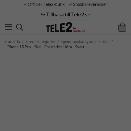
Officiell Tele2-butik
Snabba leveranser
↪️ Tillbaka till Tele2.se
Startsida
/
Specialkategorier
/
Egenskapskategorier
/
Skal
/
- iPhone 15 Pro - Skal - Förstärkta Hörn - Svart