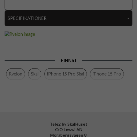
SPECIFIKATIONER
Artikelnummer
112914
Passar till
iPhone 15 Pro
Produkttyp
Skal
FINNS I
Egenskaper
MagSafe-kompatibel, Stöttålig
Rvelon
Skal
iPhone 15 Pro Skal
iPhone 15 Pro
Färg
Svart
Material
Mjukplast (TPU)
Varumärke
Rvelon
Tillverkarens art nr
4894969047765
Tele2 by SkalHuset
C/O Lowwi AB
Morabergsvägen 8