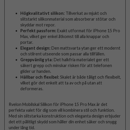
Högkvalitativt silikon:
Tillverkat av mjukt och
slitstarkt silikonmaterial som absorberar stötar och
skyddar mot repor.
Perfekt passform:
Exakt utformat för iPhone 15 Pro
Max, vilket ger enkel åtkomst till alla knappar och
portar.
Elegant design:
Den mattsvarta ytan ger ett modernt
och stilrent utseende som passar alla tillfällen.
Greppvänlig yta:
Det halkfria materialet ger ett
säkert grepp och minskar risken för att telefonen
glider ur handen.
Hållbar och flexibel:
Skalet är både tåligt och flexibelt,
vilket gör det enkelt att ta av och på utan att
deformeras.
Rvelon Mobilskal Silikon för iPhone 15 Pro Max är det
perfekta valet för dig som vill kombinera stil och funktion.
Med sin slitstarka konstruktion och eleganta design erbjuder
det ett pålitligt skydd som håller din enhet säker och snygg
under lång tid.