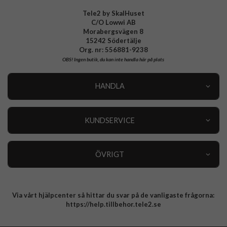
Tele2 by SkalHuset
C/O Lowwi AB
Morabergsvägen 8
15242 Södertälje
Org. nr: 556881-9238
OBS!
Ingen butik, du kan inte handla här på plats
HANDLA
Outlet
Nyheter
KUNDSERVICE
Varumärken
Kundservice
Specialkategorier
90 dagars öppet köp
ÖVRIGT
Köpevillkor
Om oss
Retur
Om cookies
Via vårt hjälpcenter så hittar du svar på de vanligaste frågorna:
Integritetspolicy
https://help.tillbehor.tele2.se