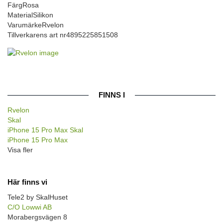
Färg
Rosa
Material
Silikon
Varumärke
Rvelon
Tillverkarens art nr
4895225851508
FINNS I
Rvelon
Skal
iPhone 15 Pro Max Skal
iPhone 15 Pro Max
Visa fler
Här finns vi
Tele2 by SkalHuset
C/O Lowwi AB
Morabergsvägen 8