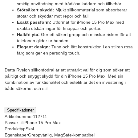
smidig användning med trådlösa laddare och tillbehör.
Stötsäkert skydd:
Mjukt silikonmaterial som absorberar
stötar och skyddar mot repor och fall.
Exakt passform:
Utformat för iPhone 15 Pro Max med
exakta utskärningar för knappar och portar.
Halkfri yta:
Ger ett säkert grepp och minskar risken för att
telefonen glider ur handen.
Elegant design:
Tunn och lätt konstruktion i en stilren rosa
färg som ger en personlig touch.
Detta Rvelon silikonfodral är ett utmärkt val för dig som söker ett
pålitligt och snyggt skydd för din iPhone 15 Pro Max. Med sin
kombination av funktionalitet och estetik är det en investering i
både säkerhet och stil.
Specifikationer
Artikelnummer
112711
Passar till
iPhone 15 Pro Max
Produkttyp
Skal
Egenskaper
Greppvänlig, MagSafe-kompatibel