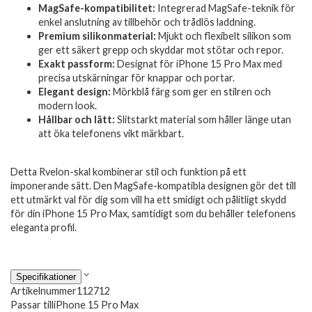
MagSafe-kompatibilitet:
Integrerad MagSafe-teknik för
enkel anslutning av tillbehör och trådlös laddning.
Premium silikonmaterial:
Mjukt och flexibelt silikon som
ger ett säkert grepp och skyddar mot stötar och repor.
Exakt passform:
Designat för iPhone 15 Pro Max med
precisa utskärningar för knappar och portar.
Elegant design:
Mörkblå färg som ger en stilren och
modern look.
Hållbar och lätt:
Slitstarkt material som håller länge utan
att öka telefonens vikt märkbart.
Detta Rvelon-skal kombinerar stil och funktion på ett
imponerande sätt. Den MagSafe-kompatibla designen gör det till
ett utmärkt val för dig som vill ha ett smidigt och pålitligt skydd
för din iPhone 15 Pro Max, samtidigt som du behåller telefonens
eleganta profil.
Specifikationer
Artikelnummer
112712
Passar till
iPhone 15 Pro Max