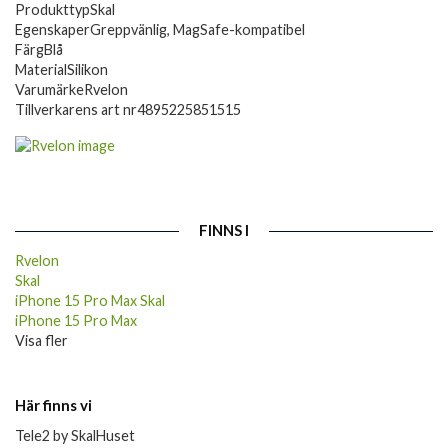
Produkttyp
Skal
Egenskaper
Greppvänlig, MagSafe-kompatibel
Färg
Blå
Material
Silikon
Varumärke
Rvelon
Tillverkarens art nr
4895225851515
FINNS I
Rvelon
Skal
iPhone 15 Pro Max Skal
iPhone 15 Pro Max
Visa fler
Här finns vi
Tele2 by SkalHuset