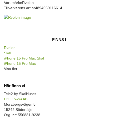
Varumärke
Rvelon
Tillverkarens art nr
4894969116614
FINNS I
Rvelon
Skal
iPhone 15 Pro Max Skal
iPhone 15 Pro Max
Visa fler
Här finns vi
Tele2 by SkalHuset
C/O Lowwi AB
Morabergsvägen 8
15242 Södertälje
Org. nr: 556881-9238