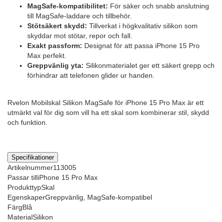
MagSafe-kompatibilitet:
För säker och snabb anslutning
till MagSafe-laddare och tillbehör.
Stötsäkert skydd:
Tillverkat i högkvalitativ silikon som
skyddar mot stötar, repor och fall.
Exakt passform:
Designat för att passa iPhone 15 Pro
Max perfekt.
Greppvänlig yta:
Silikonmaterialet ger ett säkert grepp och
förhindrar att telefonen glider ur handen.
Rvelon Mobilskal Silikon MagSafe för iPhone 15 Pro Max är ett
utmärkt val för dig som vill ha ett skal som kombinerar stil, skydd
och funktion.
Specifikationer
Artikelnummer
113005
Passar till
iPhone 15 Pro Max
Produkttyp
Skal
Egenskaper
Greppvänlig, MagSafe-kompatibel
Färg
Blå
Material
Silikon