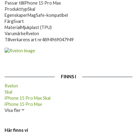
Passar till
iPhone 15 Pro Max
Produkttyp
Skal
Egenskaper
MagSafe-kompatibel
Färg
Svart
Material
Mjukplast (TPU)
Varumärke
Rvelon
Tillverkarens art nr
4894969047949
FINNS I
Rvelon
Skal
iPhone 15 Pro Max Skal
iPhone 15 Pro Max
Visa fler
Här finns vi