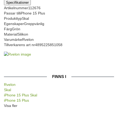
Specifikationer
Artikelnummer
112676
Passar till
iPhone 15 Plus
Produkttyp
Skal
Egenskaper
Greppvänlig
Färg
Grön
Material
Silikon
Varumärke
Rvelon
Tillverkarens art nr
4895225851058
FINNS I
Rvelon
Skal
iPhone 15 Plus Skal
iPhone 15 Plus
Visa fler