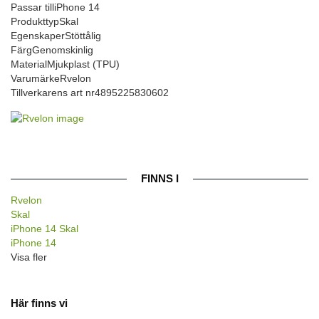
Passar till
iPhone 14
Produkttyp
Skal
Egenskaper
Stöttålig
Färg
Genomskinlig
Material
Mjukplast (TPU)
Varumärke
Rvelon
Tillverkarens art nr
4895225830602
FINNS I
Rvelon
Skal
iPhone 14 Skal
iPhone 14
Visa fler
Här finns vi