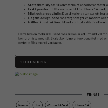
Stötsäkert skydd:
Silikonmaterialet absorberar stötar o
Exakt passform:
Utformat specifikt för iPhone 14 med pe
Mjuk och greppvänlig:
Den silkeslena ytan ger ett bra 
Elegant design:
Sand rosa färg som ger en modern och st
Hållbar konstruktion:
Tillverkat i högkvalitativ silikon 
Detta Rvelon mobilskal i sand rosa silikon är ett utmärkt val för
kompromissa med stil. Skalet kombinerar funktionalitet med en el
perfekt följeslagare i vardagen.
SPECIFIKATIONER
Artikelnummer
Passar till
Produkttyp
FINNS I
Egenskaper
Färg
Rvelon
Skal
iPhone 14 Skal
iPhone 14