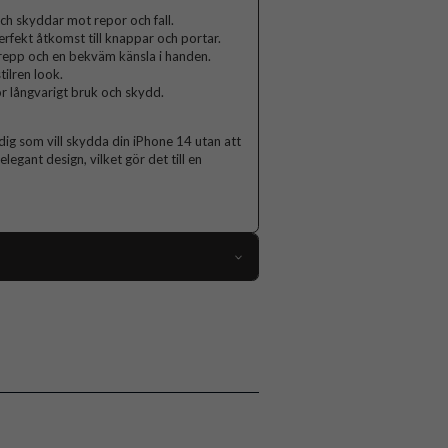
ch skyddar mot repor och fall.
rfekt åtkomst till knappar och portar.
grepp och en bekväm känsla i handen.
ilren look.
för långvarigt bruk och skydd.
 dig som vill skydda din iPhone 14 utan att
egant design, vilket gör det till en
111104
iPhone 14
Skal
Greppvänlig
Rosa