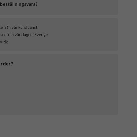
beställningsvara?
ce från vår kundtjänst
er från vårt lager i Sverige
butik
order?