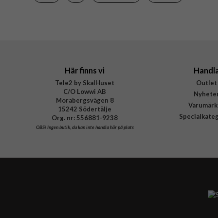
Material
Varumärke
Tillverkarens art nr
Här finns vi
Handl
Tele2 by SkalHuset
Outlet
C/O Lowwi AB
Nyhete
Morabergsvägen 8
Varumärk
15242 Södertälje
Specialkate
Org. nr: 556881-9238
OBS!
Ingen butik, du kan inte handla här på plats