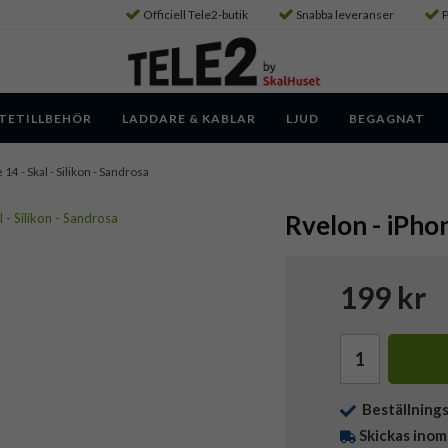
Officiell Tele2-butik
Snabba leveranser
P
TETILLBEHÖR
LADDARE & KABLAR
LJUD
BEGAGNAT
 14 - Skal - Silikon - Sandrosa
Rvelon - iPhon
199 kr
Beställning
Skickas inom