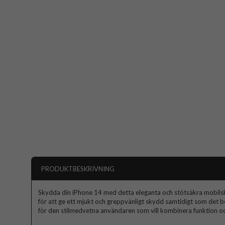
PRODUKTBESKRIVNING
Skydda din iPhone 14 med detta eleganta och stötsäkra mobilskal
för att ge ett mjukt och greppvänligt skydd samtidigt som det b
för den stilmedvetna användaren som vill kombinera funktion oc