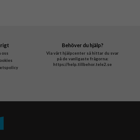
rigt
Behöver du hjälp?
 oss
Via vårt hjälpcenter så hittar du svar
på de vanligaste frågorna:
ookies
https://help.tillbehor.tele2.se
tetspolicy