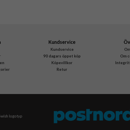
Silikon
Rvelon
4895225830039
a
Kundservice
Öv
Kundservice
Om
r
90 dagars öppet köp
Om c
en
Köpevillkor
Integri
gorier
Retur