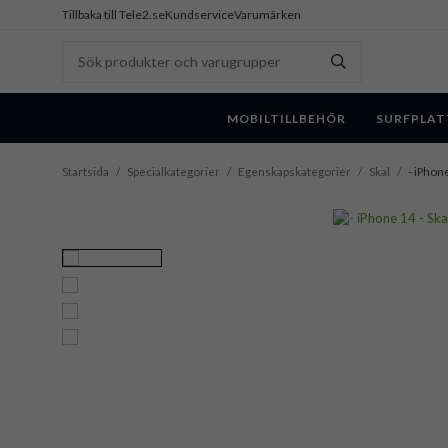
Tillbaka till Tele2.se
Kundservice
Varumärken
MOBILTILLBEHÖR
SURFPLAT
Startsida
/
Specialkategorier
/
Egenskapskategorier
/
Skal
/
- iPhone