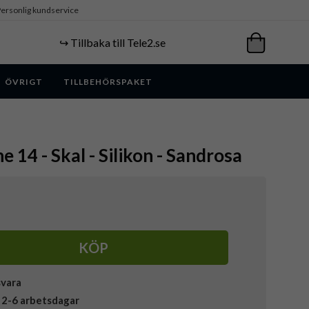
ersonlig kundservice
↪️ Tillbaka till Tele2.se
ÖVRIGT
TILLBEHÖRSPAKET
e 14 - Skal - Silikon - Sandrosa
KÖP
svara
 2-6 arbetsdagar