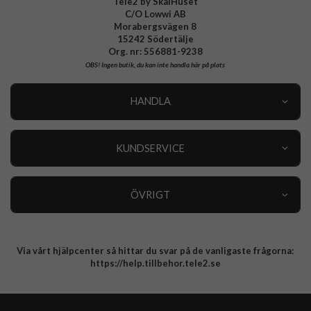
Tele2 by SkalHuset
C/O Lowwi AB
Morabergsvägen 8
15242 Södertälje
Org. nr: 556881-9238
OBS!
Ingen butik, du kan inte handla här på plats
HANDLA
Outlet
Nyheter
KUNDSERVICE
Varumärken
Kundservice
Specialkategorier
90 dagars öppet köp
ÖVRIGT
Köpevillkor
Om oss
Retur
Om cookies
Via vårt hjälpcenter så hittar du svar på de vanligaste frågorna:
Integritetspolicy
https://help.tillbehor.tele2.se