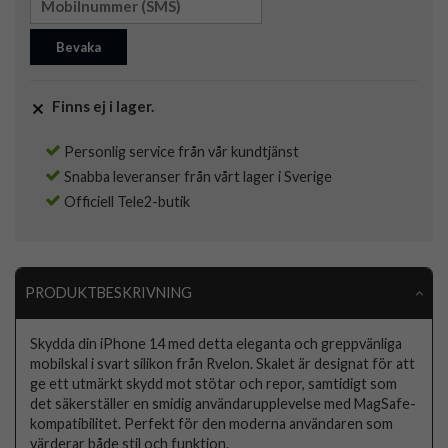
Bevaka
Finns ej i lager.
Personlig service från vår kundtjänst
Snabba leveranser från vårt lager i Sverige
Officiell Tele2-butik
PRODUKTBESKRIVNING
Skydda din iPhone 14 med detta eleganta och greppvänliga
mobilskal i svart silikon från Rvelon. Skalet är designat för att
ge ett utmärkt skydd mot stötar och repor, samtidigt som
det säkerställer en smidig användarupplevelse med MagSafe-
kompatibilitet. Perfekt för den moderna användaren som
värderar både stil och funktion.