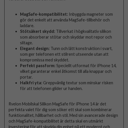
MagSafe-kompatibilitet:
Inbyggda magneter som
gör det enkelt att använda MagSafe-tillbehör och
laddare.
Stötsäkert skydd:
Tillverkat i högkvalitativ silikon
som absorberar stötar och skyddar mot repor och
slitage.
Elegant design:
Tunn och lätt konstruktion i svart,
som ger telefonen ett stilrent utseende utan att
kompromissa med skyddet.
Perfekt passform:
Speciellt utformat för iPhone 14,
vilket garanterar enkel åtkomst till alla knappar och
portar.
Halkfri yta:
Greppvänlig textur som minskar risken
för att telefonen glider ur handen.
Rvelon Mobilskal Silikon MagSafe för iPhone 14 är det
perfekta valet för dig som söker ett skal som kombinerar
funktionalitet, hållbarhet och stil. Med sin avancerade design
och MagSafe-kompatibilitet är detta skal en utmärkt
investering för att skydda din enhet på ett modernt och