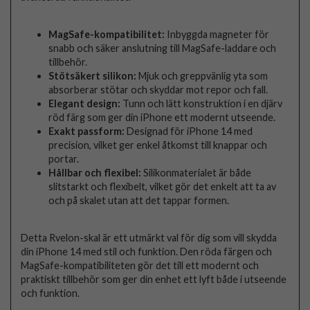
MagSafe-kompatibilitet:
Inbyggda magneter för
snabb och säker anslutning till MagSafe-laddare och
tillbehör.
Stötsäkert silikon:
Mjuk och greppvänlig yta som
absorberar stötar och skyddar mot repor och fall.
Elegant design:
Tunn och lätt konstruktion i en djärv
röd färg som ger din iPhone ett modernt utseende.
Exakt passform:
Designad för iPhone 14 med
precision, vilket ger enkel åtkomst till knappar och
portar.
Hållbar och flexibel:
Silikonmaterialet är både
slitstarkt och flexibelt, vilket gör det enkelt att ta av
och på skalet utan att det tappar formen.
Detta Rvelon-skal är ett utmärkt val för dig som vill skydda
din iPhone 14 med stil och funktion. Den röda färgen och
MagSafe-kompatibiliteten gör det till ett modernt och
praktiskt tillbehör som ger din enhet ett lyft både i utseende
och funktion.