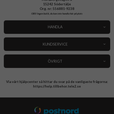
15242 Södertälje
Org. nr: 556881-9238
OBS!
Ingen butik, du kan inte handla här på plats
HANDLA
Outlet
Nyheter
KUNDSERVICE
Varumärken
Kundservice
Specialkategorier
90 dagars öppet köp
ÖVRIGT
Köpevillkor
Om oss
Retur
Om cookies
Via vårt hjälpcenter så hittar du svar på de vanligaste frågorna:
Integritetspolicy
https://help.tillbehor.tele2.se