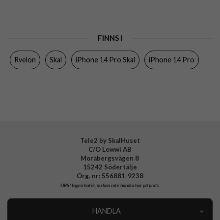
Passar till
iPhone 14 Pro
Produkttyp
Skal
FINNS I
Egenskaper
Greppvänlig, MagSafe-kompatibel
Rvelon
Skal
iPhone 14 Pro Skal
iPhone 14 Pro
Färg
Brun
Material
Silikon
Varumärke
Rvelon
Tillverkarens art nr
4894969116690
Tele2 by SkalHuset
C/O Lowwi AB
Morabergsvägen 8
15242 Södertälje
Org. nr: 556881-9238
OBS!
Ingen butik, du kan inte handla här på plats
HANDLA