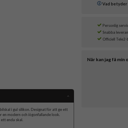
Vad betyder 
Personlig servi
Snabba leverans
Officiell Tele2-
När kan jag få min 
kal i gul silikon. Designat för att ge ett
er en modern och iögonfallande look.
 ett enda skal.