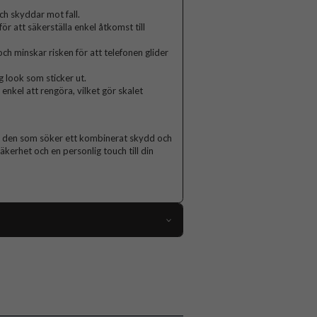
ch skyddar mot fall.
ör att säkerställa enkel åtkomst till
ch minskar risken för att telefonen glider
g look som sticker ut.
nkel att rengöra, vilket gör skalet
för den som söker ett kombinerat skydd och
kerhet och en personlig touch till din
111101
iPhone 14 Pro
Skal
Greppvänlig