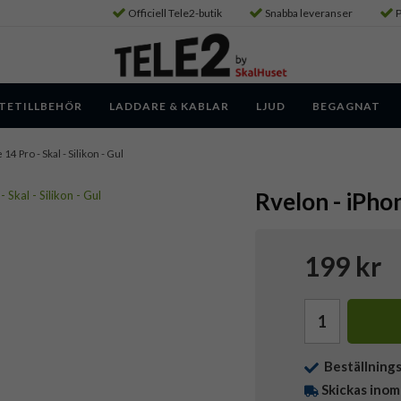
Officiell Tele2-butik
Snabba leveranser
P
TETILLBEHÖR
LADDARE & KABLAR
LJUD
BEGAGNAT
 14 Pro - Skal - Silikon - Gul
Rvelon - iPhon
199 kr
Beställning
Skickas inom