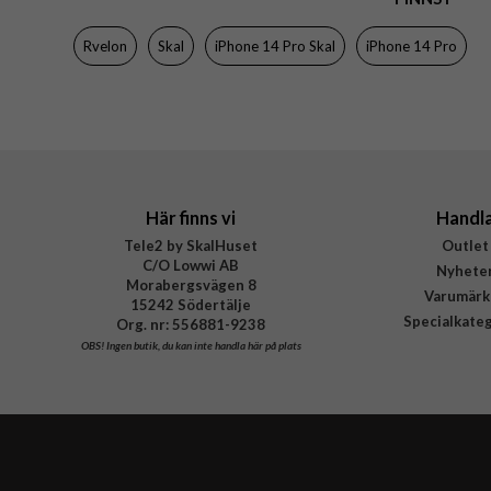
Färg
Rvelon
Skal
iPhone 14 Pro Skal
iPhone 14 Pro
Material
Varumärke
Tillverkarens art nr
Här finns vi
Handl
Tele2 by SkalHuset
Outlet
C/O Lowwi AB
Nyhete
Morabergsvägen 8
Varumärk
15242 Södertälje
Specialkate
Org. nr: 556881-9238
OBS!
Ingen butik, du kan inte handla här på plats