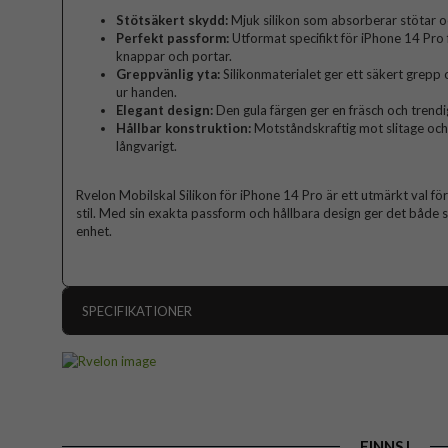
Stötsäkert skydd:
Mjuk silikon som absorberar stötar o
Perfekt passform:
Utformat specifikt för iPhone 14 Pro f
knappar och portar.
Greppvänlig yta:
Silikonmaterialet ger ett säkert grepp o
ur handen.
Elegant design:
Den gula färgen ger en fräsch och trendi
Hållbar konstruktion:
Motståndskraftig mot slitage och e
långvarigt.
Rvelon Mobilskal Silikon för iPhone 14 Pro är ett utmärkt val 
stil. Med sin exakta passform och hållbara design ger det både sä
enhet.
SPECIFIKATIONER
Artikelnummer
Passar till
Produkttyp
FINNS I
Egenskaper