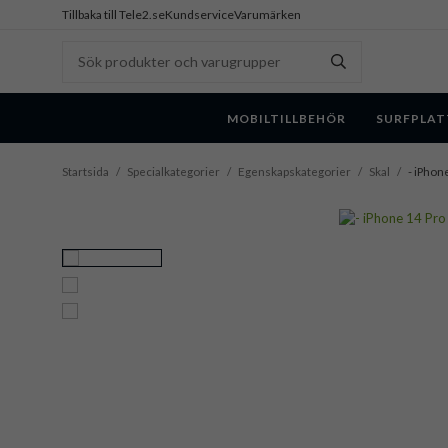
Tillbaka till Tele2.se
Kundservice
Varumärken
MOBILTILLBEHÖR
SURFPLAT
Startsida
/
Specialkategorier
/
Egenskapskategorier
/
Skal
/
- iPhone