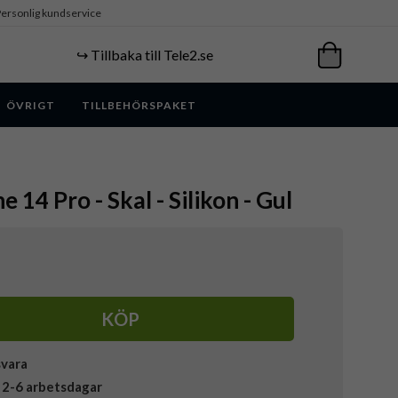
ersonlig kundservice
↪️ Tillbaka till Tele2.se
ÖVRIGT
TILLBEHÖRSPAKET
e 14 Pro - Skal - Silikon - Gul
KÖP
svara
 2-6 arbetsdagar