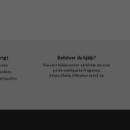
rigt
Behöver du hjälp?
 oss
Via vårt hjälpcenter så hittar du svar
på de vanligaste frågorna:
ookies
https://help.tillbehor.tele2.se
tetspolicy