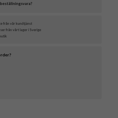
beställningsvara?
ce från vår kundtjänst
er från vårt lager i Sverige
butik
order?