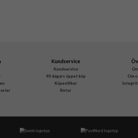
Gul
Silikon
Rvelon
4895225829965
a
Kundservice
Öv
Kundservice
Om
r
90 dagars öppet köp
Om c
en
Köpevillkor
Integri
gorier
Retur