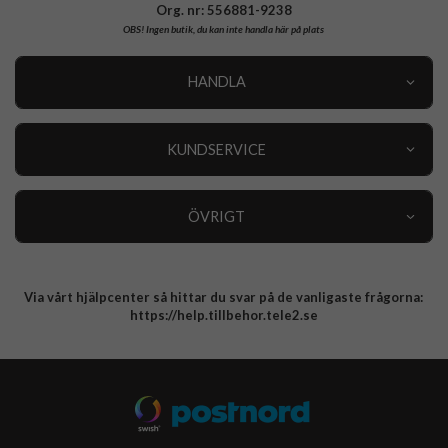
Org. nr: 556881-9238
OBS!
Ingen butik, du kan inte handla här på plats
HANDLA
Outlet
Nyheter
KUNDSERVICE
Varumärken
Kundservice
Specialkategorier
90 dagars öppet köp
ÖVRIGT
Köpevillkor
Om oss
Retur
Om cookies
Via vårt hjälpcenter så hittar du svar på de vanligaste frågorna:
Integritetspolicy
https://help.tillbehor.tele2.se