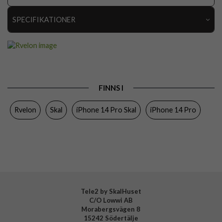
SPECIFIKATIONER
Artikelnummer
111169
Passar till
iPhone 14 Pro
Produkttyp
Skal
FINNS I
Egenskaper
MagSafe-kompatibel, Stöttålig
Rvelon
Skal
iPhone 14 Pro Skal
iPhone 14 Pro
Färg
Svart
Material
Mjukplast (TPU)
Varumärke
Rvelon
Tillverkarens art nr
4895225833399
Tele2 by SkalHuset
C/O Lowwi AB
Morabergsvägen 8
15242 Södertälje