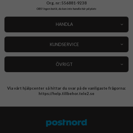
Org. nr: 556881-9238
OBS!
Ingen butik, du kan inte handla här på plats
HANDLA
Outlet
Nyheter
KUNDSERVICE
Varumärken
Kundservice
Specialkategorier
90 dagars öppet köp
ÖVRIGT
Köpevillkor
Om oss
Retur
Om cookies
Via vårt hjälpcenter så hittar du svar på de vanligaste frågorna:
Integritetspolicy
https://help.tillbehor.tele2.se