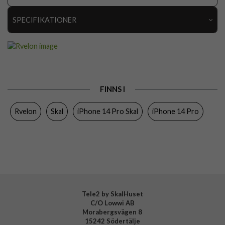
SPECIFIKATIONER
Artikelnummer
111171
Passar till
iPhone 14 Pro
Produkttyp
Skal
FINNS I
Egenskaper
MagSafe-kompatibel, Stöttålig
Rvelon
Skal
iPhone 14 Pro Skal
iPhone 14 Pro
Färg
Lila
Material
Mjukplast (TPU)
Varumärke
Rvelon
Tillverkarens art nr
4895225833412
Tele2 by SkalHuset
C/O Lowwi AB
Morabergsvägen 8
15242 Södertälje