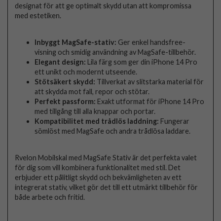
designat för att ge optimalt skydd utan att kompromissa
med estetiken.
Inbyggt MagSafe-stativ:
Ger enkel handsfree-
visning och smidig användning av MagSafe-tillbehör.
Elegant design:
Lila färg som ger din iPhone 14 Pro
ett unikt och modernt utseende.
Stötsäkert skydd:
Tillverkat av slitstarka material för
att skydda mot fall, repor och stötar.
Perfekt passform:
Exakt utformat för iPhone 14 Pro
med tillgång till alla knappar och portar.
Kompatibilitet med trådlös laddning:
Fungerar
sömlöst med MagSafe och andra trådlösa laddare.
Rvelon Mobilskal med MagSafe Stativ är det perfekta valet
för dig som vill kombinera funktionalitet med stil. Det
erbjuder ett pålitligt skydd och bekvämligheten av ett
integrerat stativ, vilket gör det till ett utmärkt tillbehör för
både arbete och fritid.