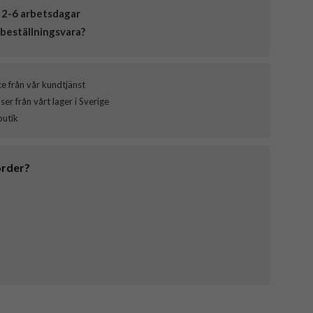
 2-6 arbetsdagar
beställningsvara?
ce från vår kundtjänst
er från vårt lager i Sverige
butik
order?