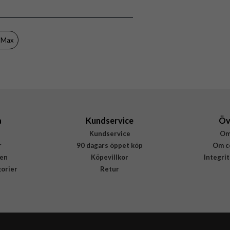
Skal
Greppvänlig, MagSafe-kompatibel
Rosa
o Max
Silikon
Rvelon
4895225830268
a
Kundservice
Öv
Kundservice
Om
r
90 dagars öppet köp
Om c
en
Köpevillkor
Integri
gorier
Retur