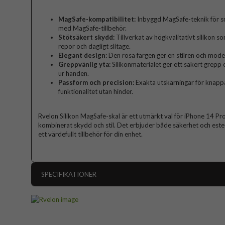
MagSafe-kompatibilitet:
Inbyggd MagSafe-teknik för sm
med MagSafe-tillbehör.
Stötsäkert skydd:
Tillverkat av högkvalitativt silikon 
repor och dagligt slitage.
Elegant design:
Den rosa färgen ger en stilren och mode
Greppvänlig yta:
Silikonmaterialet ger ett säkert grepp o
ur handen.
Passform och precision:
Exakta utskärningar för knappar
funktionalitet utan hinder.
Rvelon Silikon MagSafe-skal är ett utmärkt val för iPhone 14 
kombinerat skydd och stil. Det erbjuder både säkerhet och estetik 
ett värdefullt tillbehör för din enhet.
SPECIFIKATIONER
Artikelnummer
Passar till