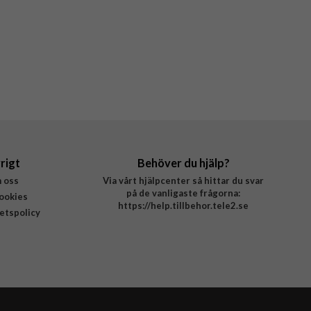
rigt
Behöver du hjälp?
 oss
Via vårt hjälpcenter så hittar du svar
på de vanligaste frågorna:
ookies
https://help.tillbehor.tele2.se
tetspolicy