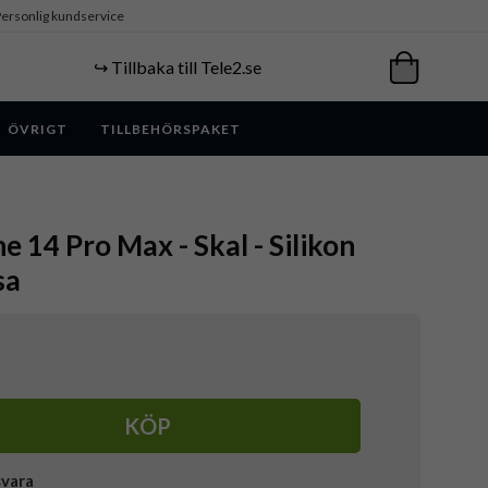
ersonlig kundservice
↪️ Tillbaka till Tele2.se
ÖVRIGT
TILLBEHÖRSPAKET
e 14 Pro Max - Skal - Silikon
sa
KÖP
svara