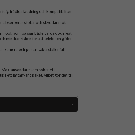
idig trådlös laddning och kompatibilitet
som absorberar stötar och skyddar mot
rn look som passar både vardag och fest.
ch minskar risken för att telefonen glider
, kamera och portar säkerställer full
Pro Max-användare som söker ett
i ett lättanvänt paket, vilket gör det till
112558
iPhone 14 Pro Max