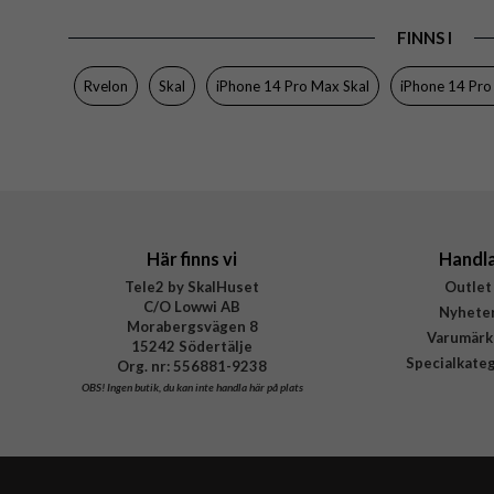
Produkttyp
FINNS I
Egenskaper
Färg
Rvelon
Skal
iPhone 14 Pro Max Skal
iPhone 14 Pr
Material
Varumärke
Tillverkarens art nr
Här finns vi
Handl
Tele2 by SkalHuset
Outlet
C/O Lowwi AB
Nyhete
Morabergsvägen 8
Varumärk
15242 Södertälje
Specialkate
Org. nr: 556881-9238
OBS!
Ingen butik, du kan inte handla här på plats