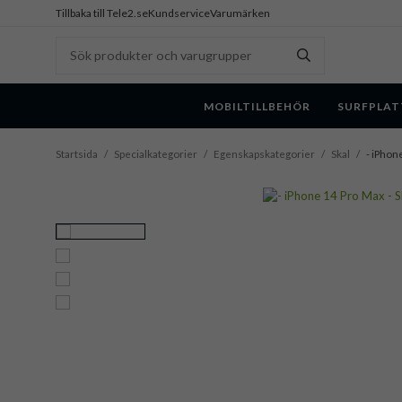
Tillbaka till Tele2.se
Kundservice
Varumärken
MOBILTILLBEHÖR
SURFPLAT
Startsida
/
Specialkategorier
/
Egenskapskategorier
/
Skal
/
- iPhon