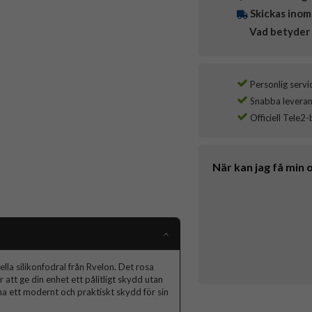
Skickas inom
Vad betyder 
Personlig servi
Snabba leverans
Officiell Tele2-
När kan jag få min 
la silikonfodral från Rvelon. Det rosa
att ge din enhet ett pålitligt skydd utan
a ett modernt och praktiskt skydd för sin