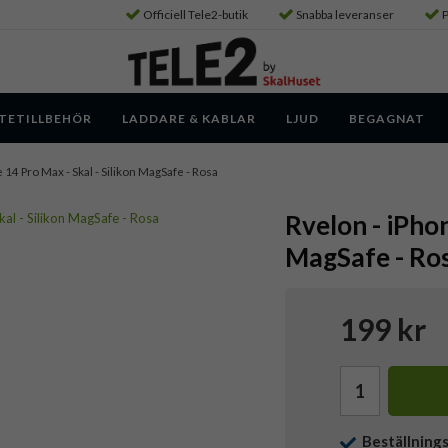
Officiell Tele2-butik
Snabba leveranser
P
TETILLBEHÖR
LADDARE & KABLAR
LJUD
BEGAGNAT
e 14 Pro Max - Skal - Silikon MagSafe - Rosa
Rvelon - iPhon
MagSafe - Ro
199 kr
Beställning