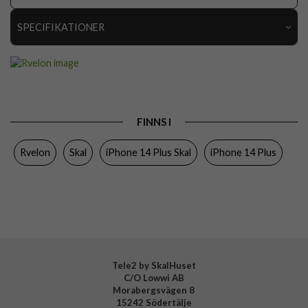
SPECIFIKATIONER
Artikelnummer
112555
Passar till
iPhone 14 Plus
Produkttyp
Skal
FINNS I
Egenskaper
Greppvänlig, MagSafe-kompatibel
Rvelon
Skal
iPhone 14 Plus Skal
iPhone 14 Plus
Färg
Röd
Material
Silikon
Varumärke
Rvelon
Tillverkarens art nr
4895225830213
Tele2 by SkalHuset
C/O Lowwi AB
Morabergsvägen 8
15242 Södertälje