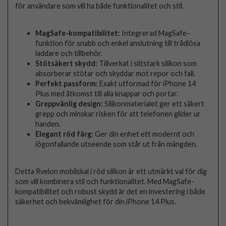
för användare som vill ha både funktionalitet och stil.
MagSafe-kompatibilitet:
Integrerad MagSafe-
funktion för snabb och enkel anslutning till trådlösa
laddare och tillbehör.
Stötsäkert skydd:
Tillverkat i slitstark silikon som
absorberar stötar och skyddar mot repor och fall.
Perfekt passform:
Exakt utformad för iPhone 14
Plus med åtkomst till alla knappar och portar.
Greppvänlig design:
Silikonmaterialet ger ett säkert
grepp och minskar risken för att telefonen glider ur
handen.
Elegant röd färg:
Ger din enhet ett modernt och
iögonfallande utseende som står ut från mängden.
Detta Rvelon mobilskal i röd silikon är ett utmärkt val för dig
som vill kombinera stil och funktionalitet. Med MagSafe-
kompatibilitet och robust skydd är det en investering i både
säkerhet och bekvämlighet för din iPhone 14 Plus.