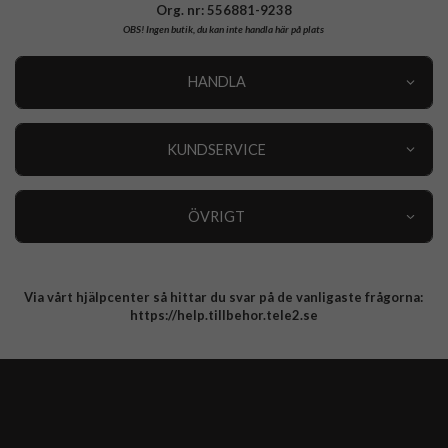
Org. nr: 556881-9238
OBS!
Ingen butik, du kan inte handla här på plats
HANDLA
Outlet
Nyheter
KUNDSERVICE
Varumärken
Kundservice
Specialkategorier
90 dagars öppet köp
ÖVRIGT
Köpevillkor
Om oss
Retur
Om cookies
Via vårt hjälpcenter så hittar du svar på de vanligaste frågorna:
Integritetspolicy
https://help.tillbehor.tele2.se