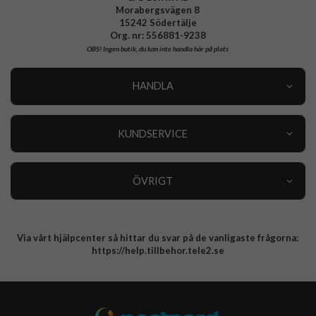
Morabergsvägen 8
15242 Södertälje
Org. nr: 556881-9238
OBS!
Ingen butik, du kan inte handla här på plats
HANDLA
Outlet
Nyheter
KUNDSERVICE
Varumärken
Kundservice
Specialkategorier
90 dagars öppet köp
ÖVRIGT
Köpevillkor
Om oss
Retur
Om cookies
Via vårt hjälpcenter så hittar du svar på de vanligaste frågorna:
Integritetspolicy
https://help.tillbehor.tele2.se