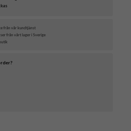
ckas
ce från vår kundtjänst
er från vårt lager i Sverige
butik
order?