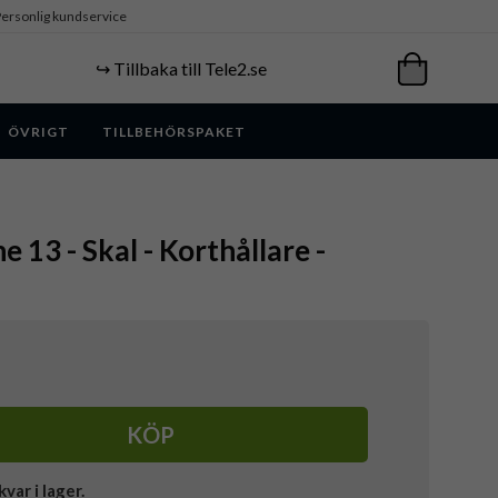
ersonlig kundservice
↪️ Tillbaka till Tele2.se
ÖVRIGT
TILLBEHÖRSPAKET
e 13 - Skal - Korthållare -
KÖP
kvar i lager.