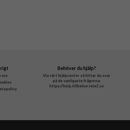
rigt
Behöver du hjälp?
 oss
Via vårt hjälpcenter så hittar du svar
på de vanligaste frågorna:
ookies
https://help.tillbehor.tele2.se
tetspolicy