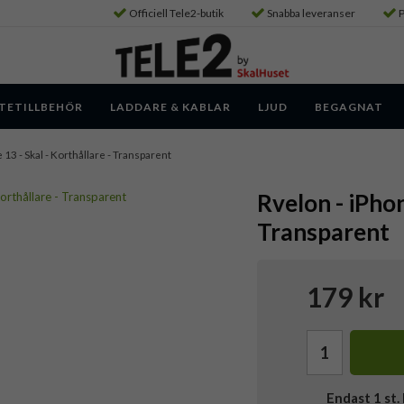
Officiell Tele2-butik
Snabba leveranser
P
TETILLBEHÖR
LADDARE & KABLAR
LJUD
BEGAGNAT
 13 - Skal - Korthållare - Transparent
Rvelon - iPhon
Transparent
179 kr
Endast
1
st. 