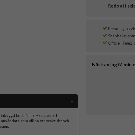
Redo att ski
Personlig servi
Snabba leverans
Officiell Tele2-
När kan jag få min 
inbyggd korthållare – en perfekt
r användare som vill ha ett praktiskt och
sign.