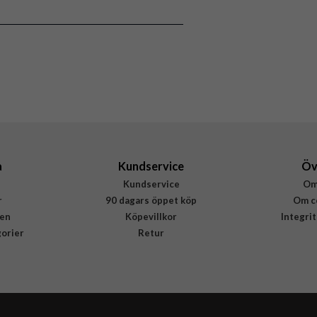
Skal
Stöttålig
Genomskinlig
Mjukplast (TPU)
Rvelon
4894969001613
a
Kundservice
Öv
Kundservice
Om
r
90 dagars öppet köp
Om c
en
Köpevillkor
Integri
gorier
Retur