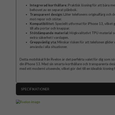
Integrerad korthållare:
Praktisk lösning för att bära med
behovet av en separat plånbok.
Transparent design:
Låter telefonens originalfärg och 
mot repor och stötar.
Kompatibilitet:
Speciellt utformat för iPhone 13, vilket
till alla portar och knappar.
Stötdämpande material:
Högkvalitativt TPU-material so
extra säkerhet i vardagen.
Greppvänlig yta:
Minskar risken för att telefonen glider
använda i alla situationer.
Detta mobilskal från Rvelon är det perfekta valet för dig som sök
din iPhone 13. Med sin smarta korthållare och transparenta de
med ett modernt utseende, vilket gör det till en idealisk lösning
SPECIFIKATIONER
Artikelnummer
Passar till