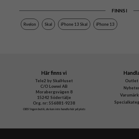
Produkttyp
FINNS I
Egenskaper
Färg
Rvelon
Skal
iPhone 13 Skal
iPhone 13
Material
Varumärke
Tillverkarens art nr
Här finns vi
Handl
Tele2 by SkalHuset
Outlet
C/O Lowwi AB
Nyhete
Morabergsvägen 8
Varumärk
15242 Södertälje
Specialkate
Org. nr: 556881-9238
OBS!
Ingen butik, du kan inte handla här på plats