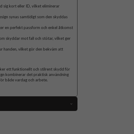
 sig kort eller ID, vilket eliminerar
design synas samtidigt som den skyddas
 ger en perfekt passform och enkel åtkomst
m skyddar mot fall och stötar, vilket ger
 ur handen, vilket gör den bekväm att
er ett funktionellt och stilrent skydd för
sign kombinerar det praktisk användning
 för både vardag och arbete.
110816
iPhone 13