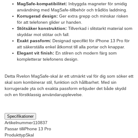
MagSafe-kompatibilitet:
Inbyggda magneter för smidig
användning med MagSafe-tillbehör och trådlös laddning.
Korrugerad design:
Ger extra grepp och minskar risken
för att telefonen glider ur handen.
Stötsäker konstruktion:
Tillverkad i slitstarkt material som
skyddar mot stötar och fall.
Exakt passform:
Designad specifikt för iPhone 13 Pro för
att säkerställa enkel åtkomst till alla portar och knappar.
Elegant vit finish:
En stilren och modern färg som
kompletterar telefonens design.
Detta Rvelon MagSafe-skal är ett utmärkt val för dig som söker ett
skal som kombinerar stil, funktion och hållbarhet. Med sin
korrugerade yta och exakta passform erbjuder det både skydd
och en förstklassig användarupplevelse.
Specifikationer
Artikelnummer
110837
Passar till
iPhone 13 Pro
Produkttyp
Skal