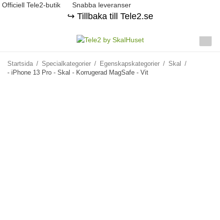
Officiell Tele2-butik
Snabba leveranser
↪️ Tillbaka till Tele2.se
Startsida
/
Specialkategorier
/
Egenskapskategorier
/
Skal
/
- iPhone 13 Pro - Skal - Korrugerad MagSafe - Vit