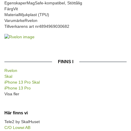
Egenskaper
MagSafe-kompatibel, Stöttålig
Färg
Vit
Material
Mjukplast (TPU)
Varumärke
Rvelon
Tillverkarens art nr
4894969030682
FINNS I
Rvelon
Skal
iPhone 13 Pro Skal
iPhone 13 Pro
Visa fler
Här finns vi
Tele2 by SkalHuset
C/O Lowwi AB