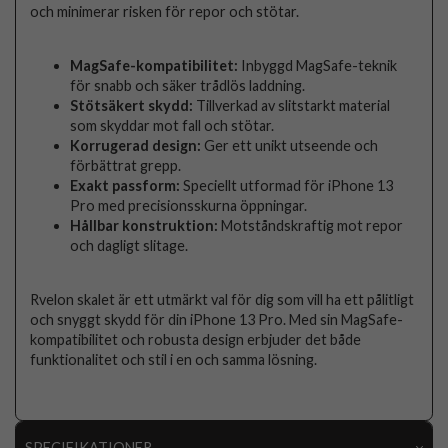
och minimerar risken för repor och stötar.
MagSafe-kompatibilitet:
Inbyggd MagSafe-teknik
för snabb och säker trådlös laddning.
Stötsäkert skydd:
Tillverkad av slitstarkt material
som skyddar mot fall och stötar.
Korrugerad design:
Ger ett unikt utseende och
förbättrat grepp.
Exakt passform:
Speciellt utformad för iPhone 13
Pro med precisionsskurna öppningar.
Hållbar konstruktion:
Motståndskraftig mot repor
och dagligt slitage.
Rvelon skalet är ett utmärkt val för dig som vill ha ett pålitligt
och snyggt skydd för din iPhone 13 Pro. Med sin MagSafe-
kompatibilitet och robusta design erbjuder det både
funktionalitet och stil i en och samma lösning.
SPECIFIKATIONER