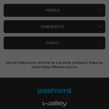
HANDLA
Outlet
Nyheter
KUNDSERVICE
Varumärken
Kundservice
Specialkategorier
90 dagars öppet köp
ÖVRIGT
Köpevillkor
Om oss
Retur
Om cookies
Via vårt hjälpcenter så hittar du svar på de vanligaste frågorna:
Integritetspolicy
https://help.tillbehor.tele2.se