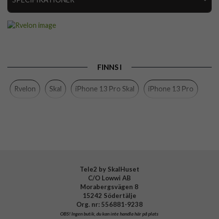
Artikelnummer
110835
Passar till
iPhone 13 Pro
Produkttyp
Skal
FINNS I
Egenskaper
MagSafe-kompatibel, Stöttålig
Rvelon
Skal
iPhone 13 Pro Skal
iPhone 13 Pro
Färg
Svart
Material
Mjukplast (TPU)
Varumärke
Rvelon
Tillverkarens art nr
4894969030668
Tele2 by SkalHuset
C/O Lowwi AB
Morabergsvägen 8
15242 Södertälje
Org. nr: 556881-9238
OBS!
Ingen butik, du kan inte handla här på plats