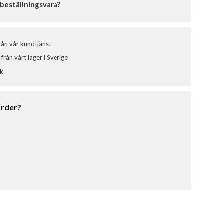
beställningsvara?
från vår kundtjänst
från vårt lager i Sverige
ik
order?