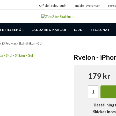
Officiell Tele2-butik
Snabba leveranser
Perso
TETILLBEHÖR
LADDARE & KABLAR
LJUD
BEGAGNAT
 13 Pro Max - Skal - Silikon - Gul
Rvelon - iPhon
179 kr
Beställning
Skickas inom