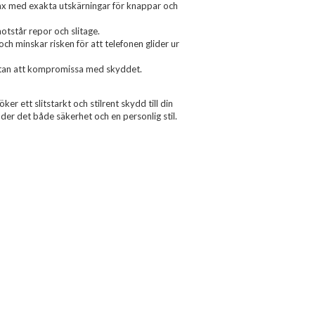
ax med exakta utskärningar för knappar och
otstår repor och slitage.
ch minskar risken för att telefonen glider ur
t utan att kompromissa med skyddet.
ker ett slitstarkt och stilrent skydd till din
der det både säkerhet och en personlig stil.