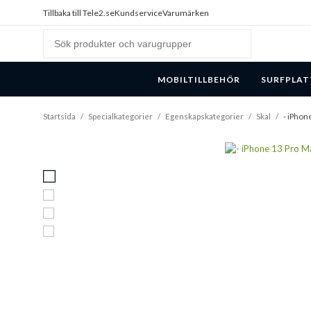
Tillbaka till Tele2.se
Kundservice
Varumärken
MOBILTILLBEHÖR
SURFPLAT
Startsida
/
Specialkategorier
/
Egenskapskategorier
/
Skal
/
- iPhone