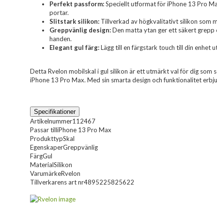
Perfekt passform:
Speciellt utformat för iPhone 13 Pro M
portar.
Slitstark silikon:
Tillverkad av högkvalitativt silikon som m
Greppvänlig design:
Den matta ytan ger ett säkert grepp o
handen.
Elegant gul färg:
Lägg till en färgstark touch till din enhe
Detta Rvelon mobilskal i gul silikon är ett utmärkt val för dig som sö
iPhone 13 Pro Max. Med sin smarta design och funktionalitet erbju
Specifikationer
Artikelnummer
112467
Passar till
iPhone 13 Pro Max
Produkttyp
Skal
Egenskaper
Greppvänlig
Färg
Gul
Material
Silikon
Varumärke
Rvelon
Tillverkarens art nr
4895225825622