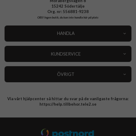
Morabergsvägen 8
15242 Södertälje
Org. nr: 556881-9238
OBS!
Ingen butik, du kan inte handla här på plats
HANDLA
Outlet
Nyheter
KUNDSERVICE
Varumärken
Kundservice
Specialkategorier
90 dagars öppet köp
ÖVRIGT
Köpevillkor
Om oss
Retur
Om cookies
Via vårt hjälpcenter så hittar du svar på de vanligaste frågorna:
Integritetspolicy
https://help.tillbehor.tele2.se