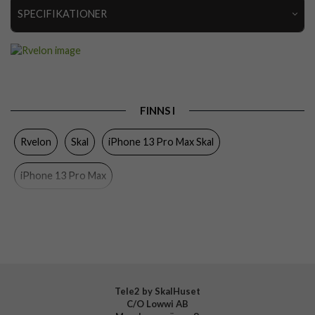
SPECIFIKATIONER
Artikelnummer
112880
Passar till
iPhone 13 Pro Max
Produkttyp
Skal
FINNS I
Egenskaper
MagSafe-kompatibel
Rvelon
Skal
iPhone 13 Pro Max Skal
Färg
Blå
Material
Mjukplast (TPU)
iPhone 13 Pro Max
Varumärke
Rvelon
Tillverkarens art nr
4894969030644
Tele2 by SkalHuset
C/O Lowwi AB