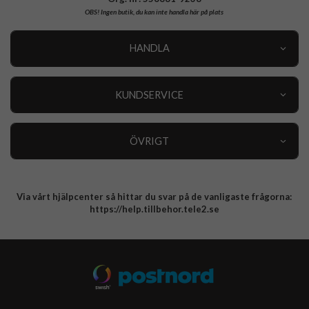
OBS!
Ingen butik, du kan inte handla här på plats
HANDLA
Outlet
Nyheter
KUNDSERVICE
Varumärken
Kundservice
Specialkategorier
90 dagars öppet köp
ÖVRIGT
Köpevillkor
Om oss
Retur
Om cookies
Via vårt hjälpcenter så hittar du svar på de vanligaste frågorna:
Integritetspolicy
https://help.tillbehor.tele2.se