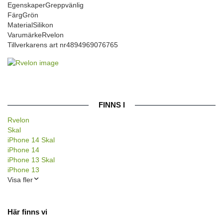
Egenskaper
Greppvänlig
Färg
Grön
Material
Silikon
Varumärke
Rvelon
Tillverkarens art nr
4894969076765
FINNS I
Rvelon
Skal
iPhone 14 Skal
iPhone 14
iPhone 13 Skal
iPhone 13
Visa fler
Här finns vi