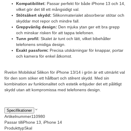
Kompatibilitet:
Passar perfekt för både iPhone 13 och 14,
vilket gör det till ett mångsidigt val.
Stötsäkert skydd:
Silikonmaterialet absorberar stötar och
skyddar mot repor och mindre fall.
Greppvänlig design:
Den mjuka ytan ger ett bra grepp
och minskar risken för att tappa telefonen.
Tunn profil:
Skalet är tunt och lätt, vilket bibehåller
telefonens smidiga design.
Exakt passform:
Precisa utskärningar för knappar, portar
och kamera för enkel åtkomst.
Rvelon Mobilskal Silikon för iPhone 13/14 i grön är ett utmärkt val
för den som söker ett hållbart och stilrent skydd. Med sin
kombination av funktionalitet och estetik erbjuder det ett pålitligt
skydd utan att kompromissa med telefonens design.
Specifikationer
Artikelnummer
110980
Passar till
iPhone 13, iPhone 14
Produkttyp
Skal