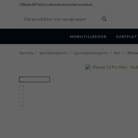
Tillbaka till Tele2.se
Kundservice
Varumärken
MOBILTILLBEHÖR
SURFPLAT
Startsida
/
Specialkategorier
/
Egenskapskategorier
/
Skal
/
- iPhon