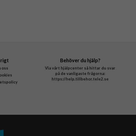
rigt
Behöver du hjälp?
 oss
Via vårt hjälpcenter så hittar du svar
på de vanligaste frågorna:
ookies
https://help.tillbehor.tele2.se
tetspolicy