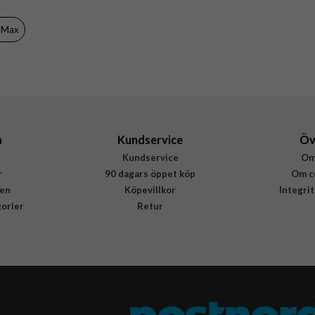
Svart
o Max
Mjukplast (TPU)
Rvelon
4894969030712
a
Kundservice
Öv
Kundservice
Om
r
90 dagars öppet köp
Om c
en
Köpevillkor
Integri
gorier
Retur