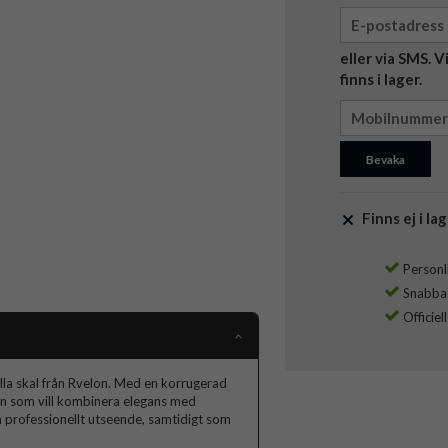
eller via SMS. 
finns i lager.
Bevaka
Finns ej i lag
Personli
Snabba l
Officiel
la skal från Rvelon. Med en korrugerad
en som vill kombinera elegans med
h professionellt utseende, samtidigt som