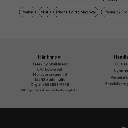
Färg
Rvelon
Skal
iPhone 12 Pro Max Skal
iPhone 12 Pr
Material
Varumärke
Tillverkarens art nr
Här finns vi
Handl
Tele2 by SkalHuset
Outlet
C/O Lowwi AB
Nyhete
Morabergsvägen 8
Varumärk
15242 Södertälje
Specialkate
Org. nr: 556881-9238
OBS!
Ingen butik, du kan inte handla här på plats