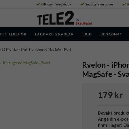
Officiell Tele2-butik
Snabba leveranser
P
TETILLBEHÖR
LADDARE & KABLAR
LJUD
BEGAGNAT
e 12 Pro Max - Skal - Korrugerad MagSafe - Svart
Rvelon - iPho
MagSafe - Sva
179 kr
Bevaka produk
Ange din e-pos
finns i lager! D