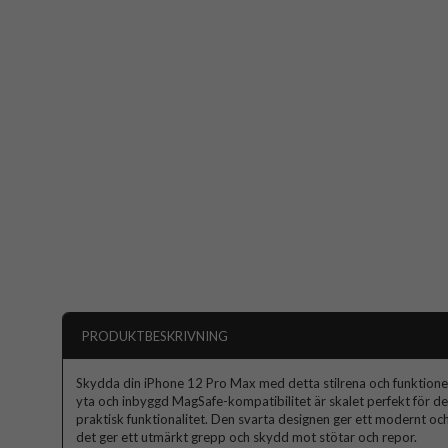
PRODUKTBESKRIVNING
Skydda din iPhone 12 Pro Max med detta stilrena och funktionel
yta och inbyggd MagSafe-kompatibilitet är skalet perfekt för d
praktisk funktionalitet. Den svarta designen ger ett modernt oc
det ger ett utmärkt grepp och skydd mot stötar och repor.