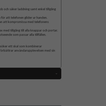
b och säker laddning samt enkel tillgång
för att telefonen glider ur handen.
tan att kompromissa med telefonens
 med tillgång till alla knappar och portar.
utseende som passar alla tillfällen.
 söker ett skal som kombinerar
och förbättrar användarupplevelsen med sin
112815
iPhone 12 Pro Max
Skal
MagSafe-kompatibel