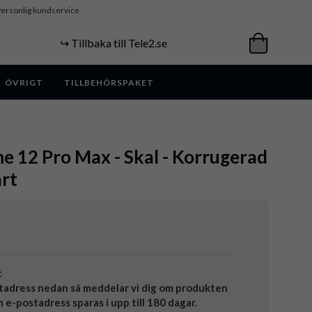
ersonlig kundservice
↪️ Tillbaka till Tele2.se
ÖVRIGT
TILLBEHÖRSPAKET
ne 12 Pro Max - Skal - Korrugerad
rt
t
tadress nedan så meddelar vi dig om produkten
in e-postadress sparas i upp till 180 dagar.