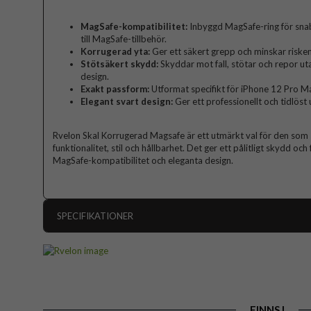
MagSafe-kompatibilitet:
Inbyggd MagSafe-ring för snab
till MagSafe-tillbehör.
Korrugerad yta:
Ger ett säkert grepp och minskar risken 
Stötsäkert skydd:
Skyddar mot fall, stötar och repor u
design.
Exakt passform:
Utformat specifikt för iPhone 12 Pro Max
Elegant svart design:
Ger ett professionellt och tidlöst 
Rvelon Skal Korrugerad Magsafe är ett utmärkt val för den som
funktionalitet, stil och hållbarhet. Det ger ett pålitligt skydd 
MagSafe-kompatibilitet och eleganta design.
SPECIFIKATIONER
Artikelnummer
Passar till
Produkttyp
FINNS I
Egenskaper