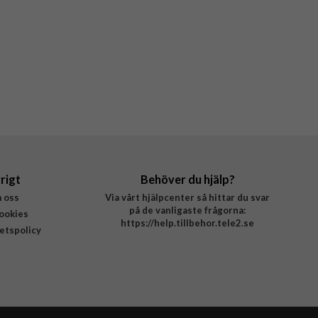
rigt
Behöver du hjälp?
 oss
Via vårt hjälpcenter så hittar du svar
på de vanligaste frågorna:
ookies
https://help.tillbehor.tele2.se
tetspolicy