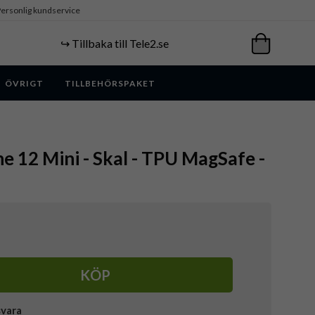
ersonlig kundservice
↪️ Tillbaka till Tele2.se
ÖVRIGT
TILLBEHÖRSPAKET
ne 12 Mini - Skal - TPU MagSafe -
KÖP
svara