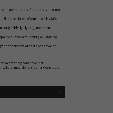
l som absorberar stötar och skyddar mot
ställer perfekt passform med MagSafe-
ens originaldesign lysa igenom utan att
ppar och kamera för smidig användning
et gör det bekvämt att bära och använda
ta valet för dig som söker ett
 tålighet med elegans och är designat för
112450
iPhone 12 Mini