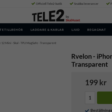
Officiell Tele2-butik
Snabba leveranser
P
TETILLBEHÖR
LADDARE & KABLAR
LJUD
BEGAGNAT
e 12 Mini - Skal - TPU MagSafe - Transparent
Rvelon - iPho
Transparent
199 kr
Beställning