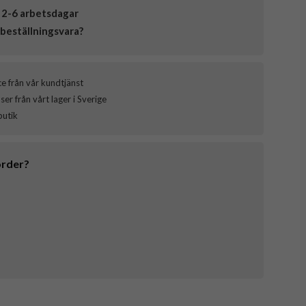
 2-6 arbetsdagar
beställningsvara?
ce från vår kundtjänst
er från vårt lager i Sverige
butik
order?