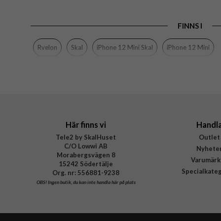
Produkttyp
FINNS I
Egenskaper
Färg
Rvelon
Skal
iPhone 12 Mini Skal
iPhone 12 Mini
Material
Varumärke
Tillverkarens art nr
Här finns vi
Handl
Tele2 by SkalHuset
Outlet
C/O Lowwi AB
Nyhete
Morabergsvägen 8
Varumärk
15242 Södertälje
Specialkate
Org. nr: 556881-9238
OBS!
Ingen butik, du kan inte handla här på plats