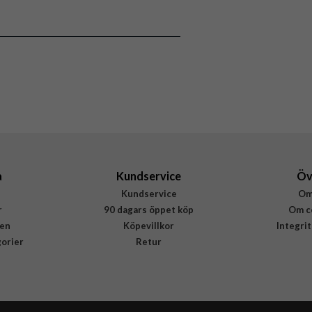
Skal
MagSafe-kompatibel, Stöttålig
Genomskinlig
Mjukplast (TPU)
Rvelon
4895225825387
a
Kundservice
Öv
Kundservice
Om
r
90 dagars öppet köp
Om c
en
Köpevillkor
Integri
gorier
Retur