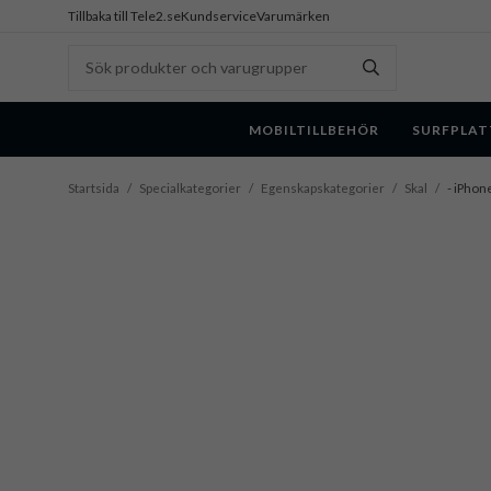
Tillbaka till Tele2.se
Kundservice
Varumärken
MOBILTILLBEHÖR
SURFPLAT
Startsida
/
Specialkategorier
/
Egenskapskategorier
/
Skal
/
- iPhon