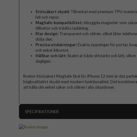
Stötsäkert skydd:
Tillverkat med premium TPU-materia
fall och repor.
MagSafe-kompatibilitet:
Inbyggda magneter som säker
tillbehör och trådlös laddning.
Klar design:
Transparent och stilren, vilket låter telefon
dölja den.
Precisa utskärningar:
Exakta öppningar för portar, kna
och enkel åtkomst.
Hållbar och lätt:
Skalet är både slitstarkt och lätt, vilk
dagligen.
Rvelon Stötsäkert MagSafe Skal för iPhone 12 mini är det perfek
högkvalitativt skydd med modern funktionalitet. Det kombinerar
att hålla din enhet säker och stilren i alla situationer.
SPECIFIKATIONER
Artikelnummer
Passar till