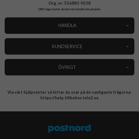
Org. nr: 556881-9238
OBS!
Ingen butik, du kan inte handla här på plats
HANDLA
Outlet
Nyheter
KUNDSERVICE
Varumärken
Kundservice
Specialkategorier
90 dagars öppet köp
ÖVRIGT
Köpevillkor
Om oss
Retur
Om cookies
Via vårt hjälpcenter så hittar du svar på de vanligaste frågorna:
Integritetspolicy
https://help.tillbehor.tele2.se