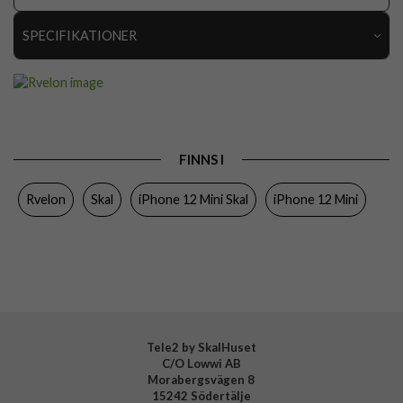
SPECIFIKATIONER
Artikelnummer
112456
Passar till
iPhone 12 Mini
Produkttyp
Skal
FINNS I
Egenskaper
Stöttålig
Rvelon
Skal
iPhone 12 Mini Skal
iPhone 12 Mini
Färg
Genomskinlig
Material
Mjukplast (TPU)
Varumärke
Rvelon
Tillverkarens art nr
4895225825448
Tele2 by SkalHuset
C/O Lowwi AB
Morabergsvägen 8
15242 Södertälje