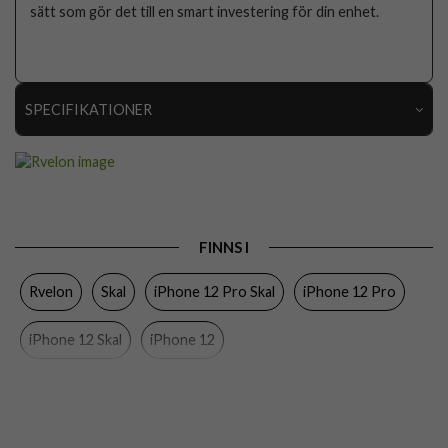
sätt som gör det till en smart investering för din enhet.
SPECIFIKATIONER
Artikelnummer
111077
Passar till
iPhone 12, iPhone 12 Pro
Produkttyp
Skal
FINNS I
Egenskaper
Greppvänlig
Rvelon
Skal
iPhone 12 Pro Skal
iPhone 12 Pro
Färg
Grön
Material
Silikon
iPhone 12 Skal
iPhone 12
Varumärke
Rvelon
Tillverkarens art nr
4895225825851