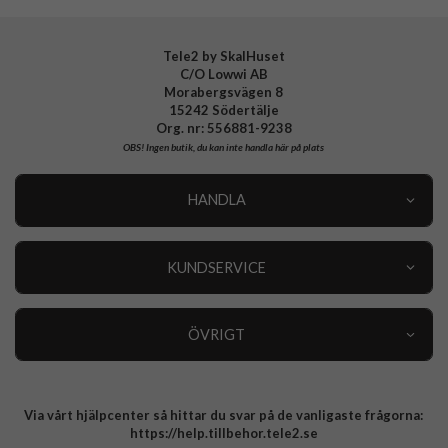
Tele2 by SkalHuset
C/O Lowwi AB
Morabergsvägen 8
15242 Södertälje
Org. nr: 556881-9238
OBS!
Ingen butik, du kan inte handla här på plats
HANDLA
Outlet
Nyheter
KUNDSERVICE
Varumärken
Kundservice
Specialkategorier
90 dagars öppet köp
ÖVRIGT
Köpevillkor
Om oss
Retur
Om cookies
Via vårt hjälpcenter så hittar du svar på de vanligaste frågorna:
Integritetspolicy
https://help.tillbehor.tele2.se