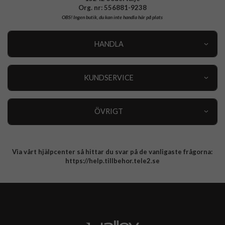
Org. nr: 556881-9238
OBS!
Ingen butik, du kan inte handla här på plats
HANDLA
Outlet
Nyheter
KUNDSERVICE
Varumärken
Kundservice
Specialkategorier
90 dagars öppet köp
ÖVRIGT
Köpevillkor
Om oss
Retur
Om cookies
Via vårt hjälpcenter så hittar du svar på de vanligaste frågorna:
Integritetspolicy
https://help.tillbehor.tele2.se