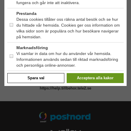
fungera och går inte att inaktivera.
OBS!
Ingen butik, du kan inte handla här på plats
Prestanda
Dessa cookies tillåter oss räkna antal besök och se hur
HANDLA
du hittade vår hemsida. Cookies ger oss information om
Outlet
vilka sidor som är populära och hur besökare navigerar
på hemsidan.
Nyheter
KUNDSERVICE
Varumärken
Marknadsföring
Kundservice
Specialkategorier
Vi samlar in data om hur du använder vår hemsida.
90 dagars öppet köp
Informationen används sedan till riktad marknadsföring
ÖVRIGT
Köpevillkor
och personliga online-annonser.
Om oss
Retur
Om cookies
Spara val
Acceptera alla kakor
Via vårt hjälpcenter så hittar du svar på de vanligaste frågorna:
Integritetspolicy
https://help.tillbehor.tele2.se