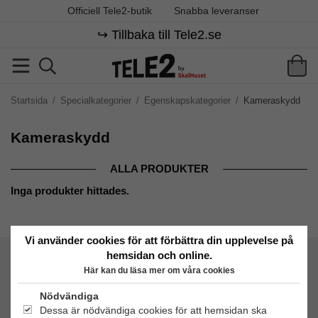
Officiell Tele2-butik
Snabba leveranser
↪️ Tillbaka till Tele2.se
Startsida
/
Specialkategorier
/
Egenskapskategorier
/
Kameraskydd
Kameraskydd
ALLA PRODUKTER
Inga produkter hittades.
Vi använder cookies för att förbättra din upplevelse på
hemsidan och online.
Tele2 by SkalHuset
Här kan du läsa mer om våra cookies
C/O Lowwi AB
Morabergsvägen 8
Nödvändiga
15242 Södertälje
Dessa är nödvändiga cookies för att hemsidan ska
Org. nr: 556881-9238