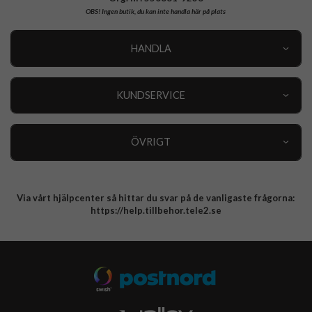
OBS!
Ingen butik, du kan inte handla här på plats
HANDLA
Outlet
Nyheter
KUNDSERVICE
Varumärken
Kundservice
Specialkategorier
90 dagars öppet köp
ÖVRIGT
Köpevillkor
Om oss
Retur
Om cookies
Via vårt hjälpcenter så hittar du svar på de vanligaste frågorna:
Integritetspolicy
https://help.tillbehor.tele2.se