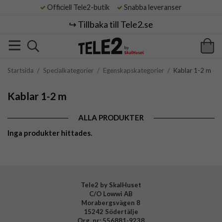
Officiell Tele2-butik
Snabba leveranser
↪️ Tillbaka till Tele2.se
Startsida
/
Specialkategorier
/
Egenskapskategorier
/
Kablar 1-2 m
Kablar 1-2 m
ALLA PRODUKTER
Inga produkter hittades.
Tele2 by SkalHuset
C/O Lowwi AB
Morabergsvägen 8
15242 Södertälje
Org. nr: 556881-9238