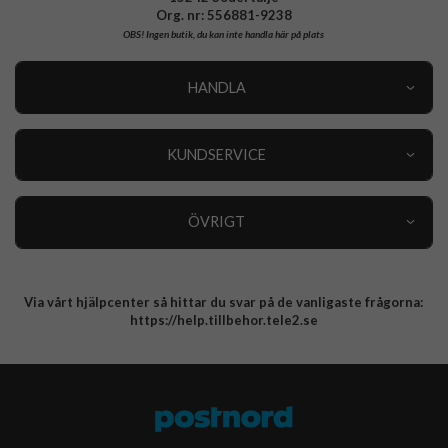
Org. nr: 556881-9238
OBS!
Ingen butik, du kan inte handla här på plats
HANDLA
Outlet
Nyheter
KUNDSERVICE
Varumärken
Kundservice
Specialkategorier
90 dagars öppet köp
ÖVRIGT
Köpevillkor
Om oss
Retur
Om cookies
Via vårt hjälpcenter så hittar du svar på de vanligaste frågorna:
Integritetspolicy
https://help.tillbehor.tele2.se