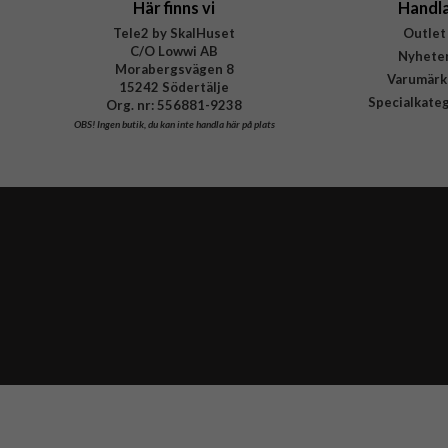
Här finns vi
Handl
Tele2 by SkalHuset
Outlet
C/O Lowwi AB
Nyhete
Morabergsvägen 8
Varumärk
15242 Södertälje
Specialkate
Org. nr: 556881-9238
OBS!
Ingen butik, du kan inte handla här på plats