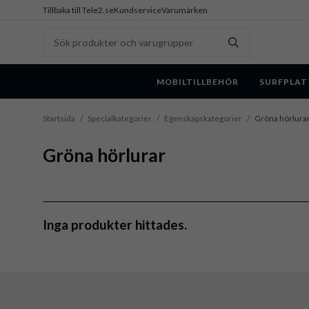
Tillbaka till Tele2.se
Kundservice
Varumärken
MOBILTILLBEHÖR
SURFPLAT
Startsida
/
Specialkategorier
/
Egenskapskategorier
/
Gröna hörlura
Gröna hörlurar
Inga produkter hittades.