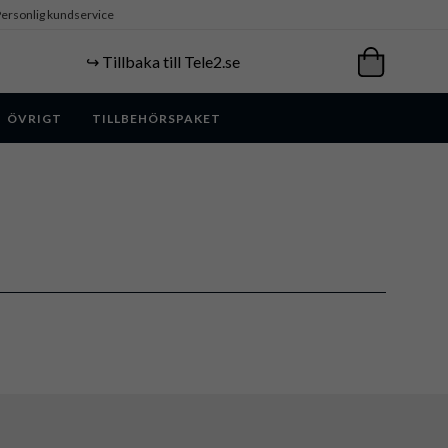
ersonlig kundservice
↪️ Tillbaka till Tele2.se
ÖVRIGT
TILLBEHÖRSPAKET