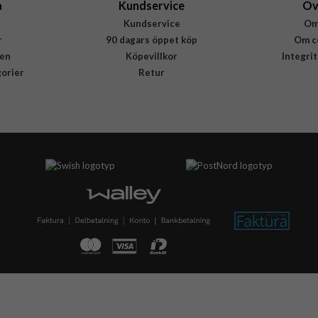
a
Kundservice
Öv
Kundservice
Om
r
90 dagars öppet köp
Om c
en
Köpevillkor
Integri
gorier
Retur