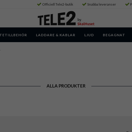
Officiell Tele2-butik
Snabba leveranser
P
TETILLBEHÖR
LADDARE & KABLAR
LJUD
BEGAGNAT
r
ALLA PRODUKTER