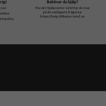
rigt
Behöver du hjälp?
 oss
Via vårt hjälpcenter så hittar du svar
på de vanligaste frågorna:
ookies
https://help.tillbehor.tele2.se
tetspolicy