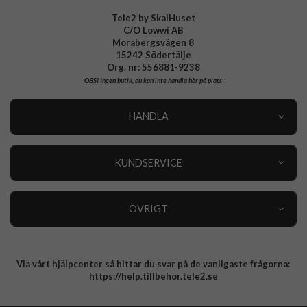
Tele2 by SkalHuset
C/O Lowwi AB
Morabergsvägen 8
15242 Södertälje
Org. nr: 556881-9238
OBS!
Ingen butik, du kan inte handla här på plats
HANDLA
Outlet
Nyheter
KUNDSERVICE
Varumärken
Kundservice
Specialkategorier
90 dagars öppet köp
ÖVRIGT
Köpevillkor
Om oss
Retur
Om cookies
Via vårt hjälpcenter så hittar du svar på de vanligaste frågorna:
Integritetspolicy
https://help.tillbehor.tele2.se