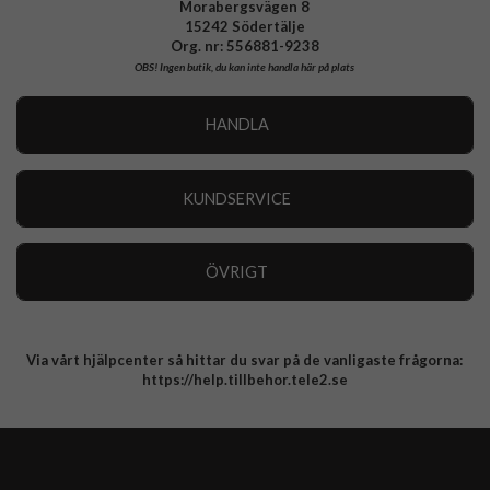
Morabergsvägen 8
15242 Södertälje
Org. nr: 556881-9238
OBS!
Ingen butik, du kan inte handla här på plats
HANDLA
Outlet
Nyheter
KUNDSERVICE
Varumärken
Kundservice
Specialkategorier
90 dagars öppet köp
ÖVRIGT
Köpevillkor
Om oss
Retur
Om cookies
Via vårt hjälpcenter så hittar du svar på de vanligaste frågorna:
Integritetspolicy
https://help.tillbehor.tele2.se