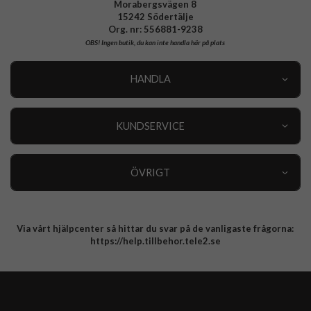
Morabergsvägen 8
15242 Södertälje
Org. nr: 556881-9238
OBS!
Ingen butik, du kan inte handla här på plats
HANDLA
Outlet
Nyheter
KUNDSERVICE
Varumärken
Kundservice
Specialkategorier
90 dagars öppet köp
ÖVRIGT
Köpevillkor
Om oss
Retur
Om cookies
Via vårt hjälpcenter så hittar du svar på de vanligaste frågorna:
Integritetspolicy
https://help.tillbehor.tele2.se