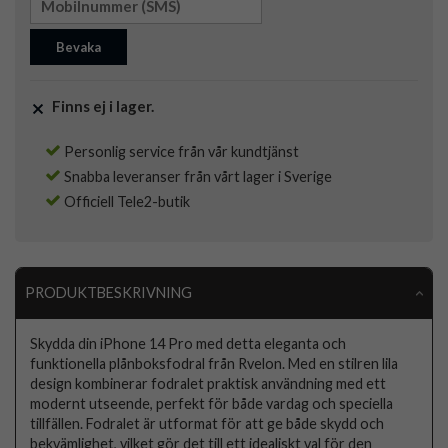
Bevaka
Finns ej i lager.
Personlig service från vår kundtjänst
Snabba leveranser från vårt lager i Sverige
Officiell Tele2-butik
PRODUKTBESKRIVNING
Skydda din iPhone 14 Pro med detta eleganta och
funktionella plånboksfodral från Rvelon. Med en stilren lila
design kombinerar fodralet praktisk användning med ett
modernt utseende, perfekt för både vardag och speciella
tillfällen. Fodralet är utformat för att ge både skydd och
bekvämlighet, vilket gör det till ett idealiskt val för den