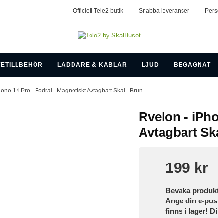
Officiell Tele2-butik
Snabba leveranser
Pers
TETILLBEHÖR
LADDARE & KABLAR
LJUD
BEGAGNAT
hone 14 Pro - Fodral - Magnetiskt Avtagbart Skal - Brun
Rvelon - iPho
Avtagbart Ska
199 kr
Bevaka produk
Ange din e-pos
finns i lager! D