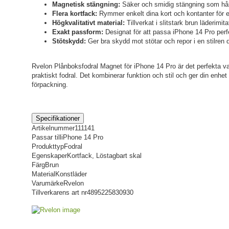
Magnetisk stängning:
Säker och smidig stängning som hålle
Flera kortfack:
Rymmer enkelt dina kort och kontanter för e
Högkvalitativt material:
Tillverkat i slitstark brun läderimita
Exakt passform:
Designat för att passa iPhone 14 Pro perfe
Stötskydd:
Ger bra skydd mot stötar och repor i en stilren 
Rvelon Plånboksfodral Magnet för iPhone 14 Pro är det perfekta val
praktiskt fodral. Det kombinerar funktion och stil och ger din enhet
förpackning.
Specifikationer
Artikelnummer
111141
Passar till
iPhone 14 Pro
Produkttyp
Fodral
Egenskaper
Kortfack, Löstagbart skal
Färg
Brun
Material
Konstläder
Varumärke
Rvelon
Tillverkarens art nr
4895225830930