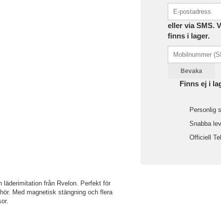
eller via SMS. 
finns i lager.
Bevaka
Finns ej i la
Personlig s
Snabba leve
Officiell Te
läderimitation från Rvelon. Perfekt för
lbehör. Med magnetisk stängning och flera
sor.