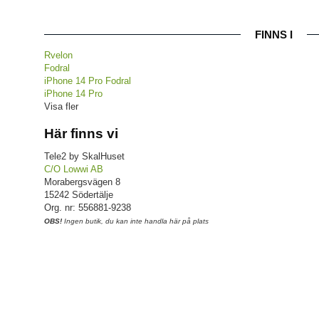
FINNS I
Rvelon
Fodral
iPhone 14 Pro Fodral
iPhone 14 Pro
Visa fler
Här finns vi
Tele2 by SkalHuset
C/O Lowwi AB
Morabergsvägen 8
15242 Södertälje
Org. nr: 556881-9238
OBS!
Ingen butik, du kan inte handla här på plats