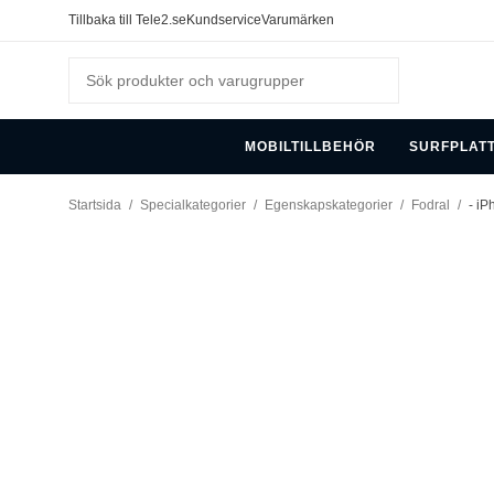
Tillbaka till Tele2.se
Kundservice
Varumärken
MOBILTILLBEHÖR
SURFPLAT
Startsida
/
Specialkategorier
/
Egenskapskategorier
/
Fodral
/
- iP