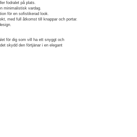
r fodralet på plats.
n minimalistisk vardag.
tion för en sofistikerad look.
kt, med full åtkomst till knappar och portar.
design.
et för dig som vill ha ett snyggt och
 det skydd den förtjänar i en elegant